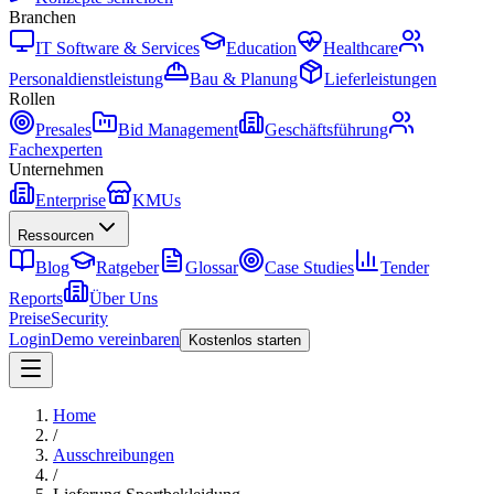
Branchen
IT Software & Services
Education
Healthcare
Personaldienstleistung
Bau & Planung
Lieferleistungen
Rollen
Presales
Bid Management
Geschäftsführung
Fachexperten
Unternehmen
Enterprise
KMUs
Ressourcen
Blog
Ratgeber
Glossar
Case Studies
Tender
Reports
Über Uns
Preise
Security
Login
Demo vereinbaren
Kostenlos starten
Home
/
Ausschreibungen
/