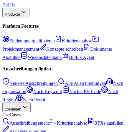
BidFix
Produkte
Platform Features
Finden und qualifizieren
Kriterienanalyse
Projektmanagement
Konzepte schreiben
Dokumente
Ausfüllen
Wissensdatenbank
BidFix Agent
Ausschreibungen finden
Neueste Ausschreibungen
Alle Ausschreibungen
Nach
Organisation
Nach Keyword
Nach CPV-Code
Nach
Region
Nach Portal
Lösungen
UseCases
Ausschreibungssuche
Kriterienanalyse
RFXs ausfüllen
Konzepte schreiben