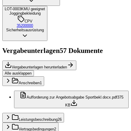
LOT-0003
KMU geeignet
Joggingbekleidung
CPV
35200000
Sicherheitsausrüstung
Vergabeunterlagen
57
Dokumente
Vergabeunterlagen herunterladen
Alle ausklappen
Anschreiben
1
Aufforderung zur Angebotsabgabe Sportbekl.docx.pdf
375
KB
Leistungsbeschreibung
26
Vertragsbedingungen
2