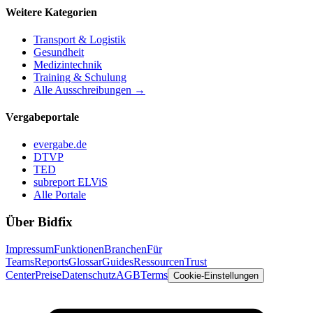
Weitere Kategorien
Transport & Logistik
Gesundheit
Medizintechnik
Training & Schulung
Alle Ausschreibungen →
Vergabeportale
evergabe.de
DTVP
TED
subreport ELViS
Alle Portale
Über Bidfix
Impressum
Funktionen
Branchen
Für
Teams
Reports
Glossar
Guides
Ressourcen
Trust
Center
Preise
Datenschutz
AGB
Terms
Cookie-Einstellungen