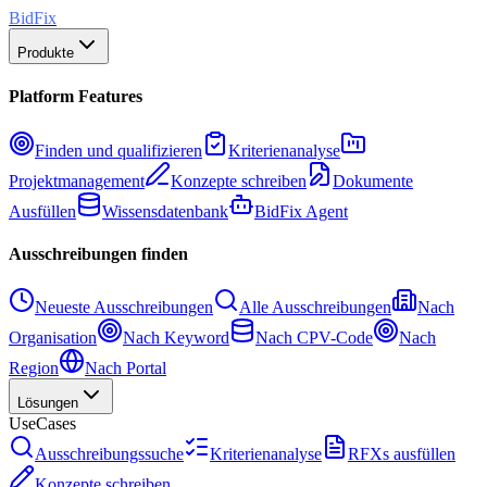
BidFix
Produkte
Platform Features
Finden und qualifizieren
Kriterienanalyse
Projektmanagement
Konzepte schreiben
Dokumente
Ausfüllen
Wissensdatenbank
BidFix Agent
Ausschreibungen finden
Neueste Ausschreibungen
Alle Ausschreibungen
Nach
Organisation
Nach Keyword
Nach CPV-Code
Nach
Region
Nach Portal
Lösungen
UseCases
Ausschreibungssuche
Kriterienanalyse
RFXs ausfüllen
Konzepte schreiben