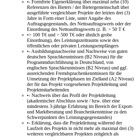
•
- Formfreie Eigenerklärung über maximal zehn (10)
Referenzen des Bieters / der Bietergemeinschaft über
ausgeführte vergleichbare Projekte der letzten drei (3)
Jahre in Form einer Liste, unter Angabe des
Auftragsgegenstands, des Nettoauftragswerts oder der
Einordnung des Nettoauftragswerts (z. B. > 50 T €
•
> 100 T€ und > 500 T€ oder ähnlich grobe
Einordnung), des Leistungszeitraums sowie des
öffentlichen oder privaten Leistungsempfängers
•
- Ausbildungsnachweise und Nachweise von guten
deutschen Sprachkenntnissen (B2 Niveau) für die
Programmdurchführung in Deutschland, von
englischen Sprachkenntnissen (B2 Niveau) und ggf.
ausreichenden Fremdsprachenkenntnissen für die
Umsetzung der Projektphasen im Zielland (A2 Niveau)
der für das Projekt vorgesehenen Projektleitung und
Projektmitarbeitenden
•
- Nachweis über das Profil der Projektleitung
(akademischer Abschluss sowie / bzw. über eine
mindestens 3-jährige Erfahrung im Bereich der Export-
und Marktberatung und Branchenkenntnisse zu den
Schwerpunkten des Leistungsgegenstandes)
•
- Erklärung, dass die Projektleitung während der
Laufzeit des Projekts in nicht mehr als maximal drei (3)
weiteren vergleichbaren Projekten zeitgleich als