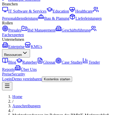
Branchen
IT Software & Services
Education
Healthcare
Personaldienstleistung
Bau & Planung
Lieferleistungen
Rollen
Presales
Bid Management
Geschäftsführung
Fachexperten
Unternehmen
Enterprise
KMUs
Ressourcen
Blog
Ratgeber
Glossar
Case Studies
Tender
Reports
Über Uns
Preise
Security
Login
Demo vereinbaren
Kostenlos starten
Home
/
Ausschreibungen
/