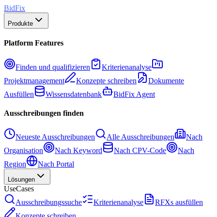
BidFix
Produkte
Platform Features
Finden und qualifizieren
Kriterienanalyse
Projektmanagement
Konzepte schreiben
Dokumente
Ausfüllen
Wissensdatenbank
BidFix Agent
Ausschreibungen finden
Neueste Ausschreibungen
Alle Ausschreibungen
Nach
Organisation
Nach Keyword
Nach CPV-Code
Nach
Region
Nach Portal
Lösungen
UseCases
Ausschreibungssuche
Kriterienanalyse
RFXs ausfüllen
Konzepte schreiben