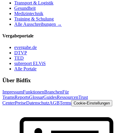
Transport & Logistik
Gesundheit
Medizintechnik
Training & Schulung
Alle Ausschreibungen →
Vergabeportale
evergabe.de
DTVP
TED
subreport ELViS
Alle Portale
Über Bidfix
Impressum
Funktionen
Branchen
Für
Teams
Reports
Glossar
Guides
Ressourcen
Trust
Center
Preise
Datenschutz
AGB
Terms
Cookie-Einstellungen