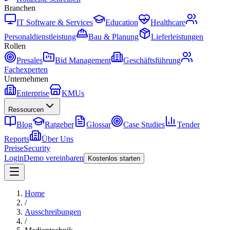
Branchen
IT Software & Services
Education
Healthcare
Personaldienstleistung
Bau & Planung
Lieferleistungen
Rollen
Presales
Bid Management
Geschäftsführung
Fachexperten
Unternehmen
Enterprise
KMUs
Ressourcen
Blog
Ratgeber
Glossar
Case Studies
Tender
Reports
Über Uns
Preise
Security
Login
Demo vereinbaren
Kostenlos starten
Home
/
Ausschreibungen
/