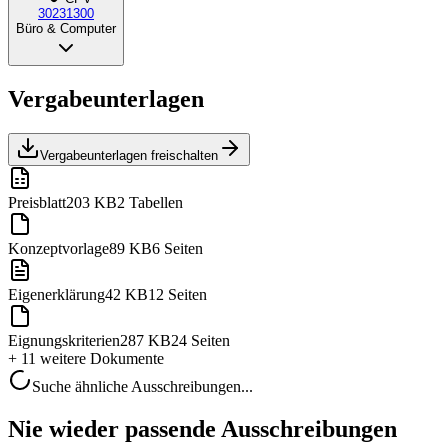
30231300
Büro & Computer
Vergabeunterlagen
Vergabeunterlagen freischalten
Preisblatt
203 KB
2 Tabellen
Konzeptvorlage
89 KB
6 Seiten
Eigenerklärung
42 KB
12 Seiten
Eignungskriterien
287 KB
24 Seiten
+ 11 weitere
Dokumente
Suche ähnliche Ausschreibungen...
Nie wieder passende Ausschreibungen