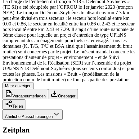
La charge de lʼentretien du tronçon N18 « Delémont-Soyhières »
(TE 61) a été récupérée par lʼOFROU le 1er janvier 2020 (tronçon
NEB). Le tronçon Delémont-Soyhières totalisant environ 7.3 km
peut être divisé en trois secteurs : le secteur hors localité entre km
0.00 et 0.86, le secteur en localité entre km 0.86 et 2.43 et le secteur
hors localité entre km 2.43 et 7.29. Il sʼagit dʼune route nationale de
3ème classe pour laquelle un projet dʼentretien de type UPlaNS
comprenant des aménagements ponctuels est envisagé. Tous les
domaines (K, T/G, T/U et BSA ainsi que l’assainissement du bruit
routier) sont concernés par le projet. Le présent mandat concerne les
prestations d’auteur de projet « environnement » et de Suivi
Environnemental de la Réalisation (SER) sur l’ensemble du projet
UPlaNS N18 Delémont-Soyhières (tous secteurs confondus) et pour
toutes les phases. Les missions « Bruit » (modélisation de la
protection contre le bruit routier) ne font pas partie des prestations.
Mehr anzeigen
Vergabeunterlagen
Onepager
Teilen
Ähnliche Ausschreibungen
Zeitplan