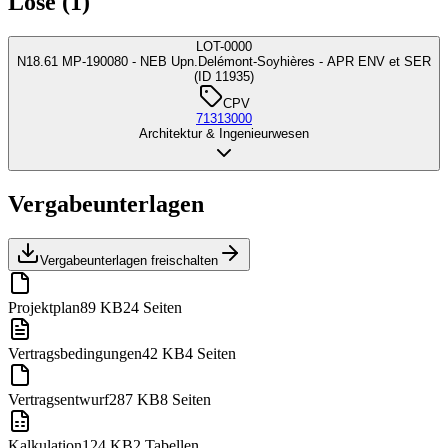
Lose (1)
LOT-0000
N18.61 MP-190080 - NEB Upn.Delémont-Soyhières - APR ENV et SER
(ID 11935)
CPV
71313000
Architektur & Ingenieurwesen
Vergabeunterlagen
Vergabeunterlagen freischalten
Projektplan
89 KB
24 Seiten
Vertragsbedingungen
42 KB
4 Seiten
Vertragsentwurf
287 KB
8 Seiten
Kalkulation
124 KB
2 Tabellen