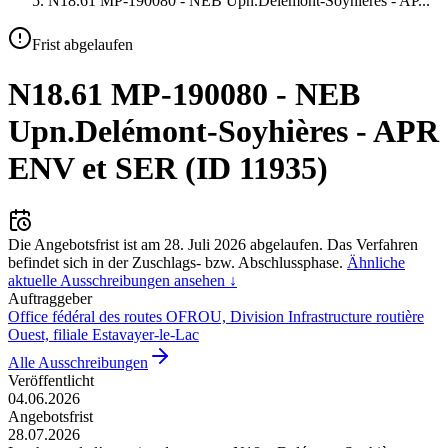
N18.61 MP-190080 - NEB Upn.Delémont-Soyhières - AP
...
Frist abgelaufen
N18.61 MP-190080 - NEB
Upn.Delémont-Soyhières - APR
ENV et SER (ID 11935)
Die Angebotsfrist ist am
28. Juli 2026
abgelaufen.
Das Verfahren
befindet sich in der Zuschlags- bzw. Abschlussphase.
Ähnliche
aktuelle Ausschreibungen ansehen ↓
Auftraggeber
Office fédéral des routes OFROU, Division Infrastructure routière
Ouest, filiale Estavayer-le-Lac
Alle Ausschreibungen
Veröffentlicht
04.06.2026
Angebotsfrist
28.07.2026