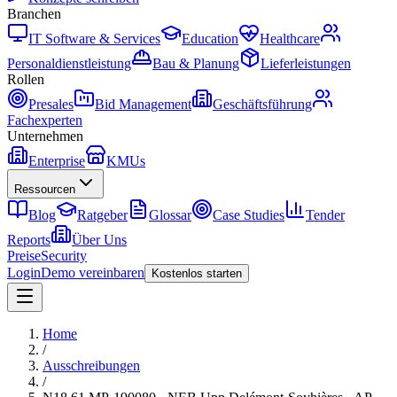
Branchen
IT Software & Services
Education
Healthcare
Personaldienstleistung
Bau & Planung
Lieferleistungen
Rollen
Presales
Bid Management
Geschäftsführung
Fachexperten
Unternehmen
Enterprise
KMUs
Ressourcen
Blog
Ratgeber
Glossar
Case Studies
Tender
Reports
Über Uns
Preise
Security
Login
Demo vereinbaren
Kostenlos starten
Home
/
Ausschreibungen
/