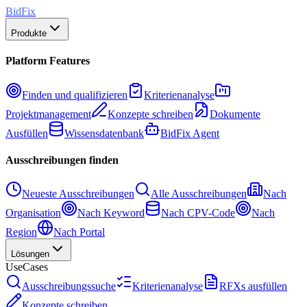
BidFix
Produkte
Platform Features
Finden und qualifizieren
Kriterienanalyse
Projektmanagement
Konzepte schreiben
Dokumente
Ausfüllen
Wissensdatenbank
BidFix Agent
Ausschreibungen finden
Neueste Ausschreibungen
Alle Ausschreibungen
Nach
Organisation
Nach Keyword
Nach CPV-Code
Nach
Region
Nach Portal
Lösungen
UseCases
Ausschreibungssuche
Kriterienanalyse
RFXs ausfüllen
Konzepte schreiben