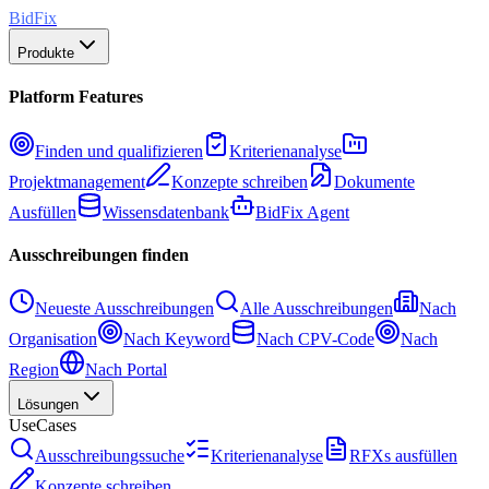
BidFix
Produkte
Platform Features
Finden und qualifizieren
Kriterienanalyse
Projektmanagement
Konzepte schreiben
Dokumente
Ausfüllen
Wissensdatenbank
BidFix Agent
Ausschreibungen finden
Neueste Ausschreibungen
Alle Ausschreibungen
Nach
Organisation
Nach Keyword
Nach CPV-Code
Nach
Region
Nach Portal
Lösungen
UseCases
Ausschreibungssuche
Kriterienanalyse
RFXs ausfüllen
Konzepte schreiben