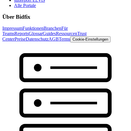
subreport ELViS
Alle Portale
Über Bidfix
Impressum
Funktionen
Branchen
Für
Teams
Reports
Glossar
Guides
Ressourcen
Trust
Center
Preise
Datenschutz
AGB
Terms
Cookie-Einstellungen