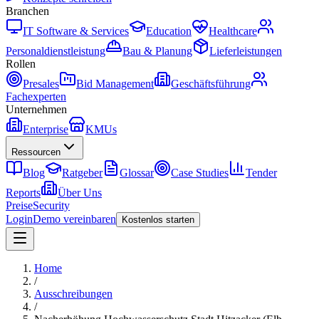
Branchen
IT Software & Services
Education
Healthcare
Personaldienstleistung
Bau & Planung
Lieferleistungen
Rollen
Presales
Bid Management
Geschäftsführung
Fachexperten
Unternehmen
Enterprise
KMUs
Ressourcen
Blog
Ratgeber
Glossar
Case Studies
Tender
Reports
Über Uns
Preise
Security
Login
Demo vereinbaren
Kostenlos starten
Home
/
Ausschreibungen
/