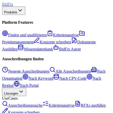
BidFix
Produkte
Platform Features
Finden und qualifizieren
Kriterienanalyse
Projektmanagement
Konzepte schreiben
Dokumente
Ausfüllen
Wissensdatenbank
BidFix Agent
Ausschreibungen finden
Neueste Ausschreibungen
Alle Ausschreibungen
Nach
Organisation
Nach Keyword
Nach CPV-Code
Nach
Region
Nach Portal
Lösungen
UseCases
Ausschreibungssuche
Kriterienanalyse
RFXs ausfüllen
Konzepte schreiben