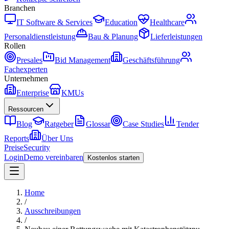
Branchen
IT Software & Services
Education
Healthcare
Personaldienstleistung
Bau & Planung
Lieferleistungen
Rollen
Presales
Bid Management
Geschäftsführung
Fachexperten
Unternehmen
Enterprise
KMUs
Ressourcen
Blog
Ratgeber
Glossar
Case Studies
Tender
Reports
Über Uns
Preise
Security
Login
Demo vereinbaren
Kostenlos starten
Home
/
Ausschreibungen
/