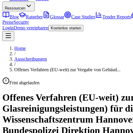
Ressourcen
Blog
Ratgeber
Glossar
Case Studies
Tender Reports
Preise
Security
Login
Demo vereinbaren
Kostenlos starten
Home
/
Ausschreibungen
/
Offenes Verfahren (EU-weit) zur Vergabe von Gebäud
...
Frist abgelaufen
Offenes Verfahren (EU-weit) zu
Glasreinigungsleistungen) für d
Wissenschaftszentrum Hannover
Bundespolizei Direktion Hanno