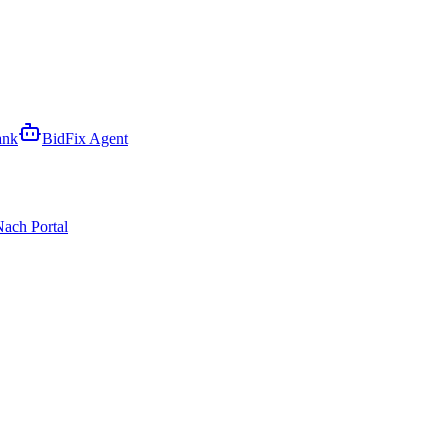
ank
BidFix Agent
ach Portal