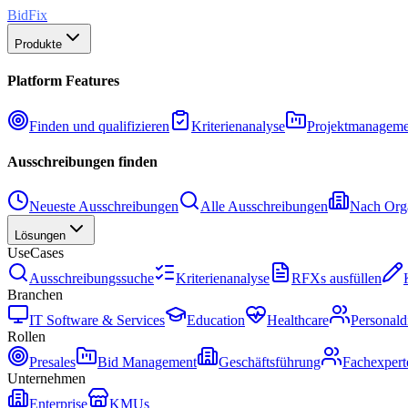
BidFix
Produkte
Platform Features
Finden und qualifizieren
Kriterienanalyse
Projektmanageme
Ausschreibungen finden
Neueste Ausschreibungen
Alle Ausschreibungen
Nach Orga
Lösungen
UseCases
Ausschreibungssuche
Kriterienanalyse
RFXs ausfüllen
Branchen
IT Software & Services
Education
Healthcare
Personald
Rollen
Presales
Bid Management
Geschäftsführung
Fachexpert
Unternehmen
Enterprise
KMUs