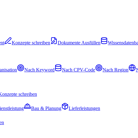
nt
Konzepte schreiben
Dokumente Ausfüllen
Wissensdatenb
nisation
Nach Keyword
Nach CPV-Code
Nach Region
N
Konzepte schreiben
ienstleistung
Bau & Planung
Lieferleistungen
en