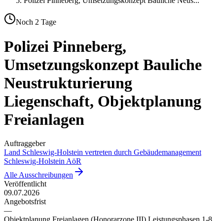
Polizei Pinneberg, Umsetzungskonzept Bauliche Neus
...
Noch
2
Tage
Polizei Pinneberg,
Umsetzungskonzept Bauliche
Neustrukturierung
Liegenschaft, Objektplanung
Freianlagen
Auftraggeber
Land Schleswig-Holstein vertreten durch Gebäudemanagement
Schleswig-Holstein AöR
Alle Ausschreibungen
Veröffentlicht
09.07.2026
Angebotsfrist
—
Objektplanung Freianlagen (Honorarzone III) Leistungsphasen 1-8