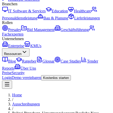
Branchen
IT Software & Services
Education
Healthcare
Personaldienstleistung
Bau & Planung
Lieferleistungen
Rollen
Presales
Bid Management
Geschäftsführung
Fachexperten
Unternehmen
Enterprise
KMUs
Ressourcen
Blog
Ratgeber
Glossar
Case Studies
Tender
Reports
Über Uns
Preise
Security
Login
Demo vereinbaren
Kostenlos starten
Home
/
Ausschreibungen
/