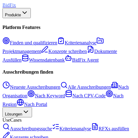
BidFix
Produkte
Platform Features
Finden und qualifizieren
Kriterienanalyse
Projektmanagement
Konzepte schreiben
Dokumente
Ausfüllen
Wissensdatenbank
BidFix Agent
Ausschreibungen finden
Neueste Ausschreibungen
Alle Ausschreibungen
Nach
Organisation
Nach Keyword
Nach CPV-Code
Nach
Region
Nach Portal
Lösungen
UseCases
Ausschreibungssuche
Kriterienanalyse
RFXs ausfüllen
Konzepte schreiben