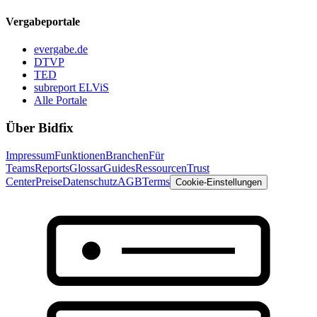
Vergabeportale
evergabe.de
DTVP
TED
subreport ELViS
Alle Portale
Über Bidfix
Impressum
Funktionen
Branchen
Für
Teams
Reports
Glossar
Guides
Ressourcen
Trust
Center
Preise
Datenschutz
AGB
Terms
Cookie-Einstellungen