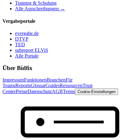
Training & Schulung
Alle Ausschreibungen →
Vergabeportale
evergabe.de
DTVP
TED
subreport ELViS
Alle Portale
Über Bidfix
Impressum
Funktionen
Branchen
Für
Teams
Reports
Glossar
Guides
Ressourcen
Trust
Center
Preise
Datenschutz
AGB
Terms
Cookie-Einstellungen