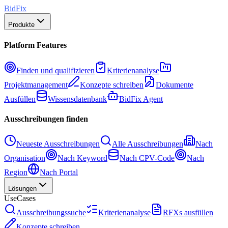
BidFix
Produkte
Platform Features
Finden und qualifizieren
Kriterienanalyse
Projektmanagement
Konzepte schreiben
Dokumente
Ausfüllen
Wissensdatenbank
BidFix Agent
Ausschreibungen finden
Neueste Ausschreibungen
Alle Ausschreibungen
Nach
Organisation
Nach Keyword
Nach CPV-Code
Nach
Region
Nach Portal
Lösungen
UseCases
Ausschreibungssuche
Kriterienanalyse
RFXs ausfüllen
Konzepte schreiben