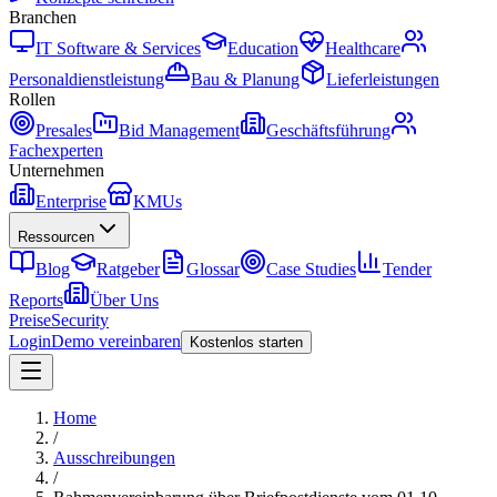
Branchen
IT Software & Services
Education
Healthcare
Personaldienstleistung
Bau & Planung
Lieferleistungen
Rollen
Presales
Bid Management
Geschäftsführung
Fachexperten
Unternehmen
Enterprise
KMUs
Ressourcen
Blog
Ratgeber
Glossar
Case Studies
Tender
Reports
Über Uns
Preise
Security
Login
Demo vereinbaren
Kostenlos starten
Home
/
Ausschreibungen
/