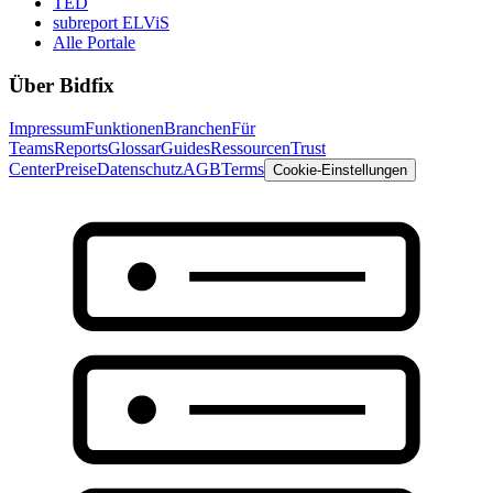
TED
subreport ELViS
Alle Portale
Über Bidfix
Impressum
Funktionen
Branchen
Für
Teams
Reports
Glossar
Guides
Ressourcen
Trust
Center
Preise
Datenschutz
AGB
Terms
Cookie-Einstellungen