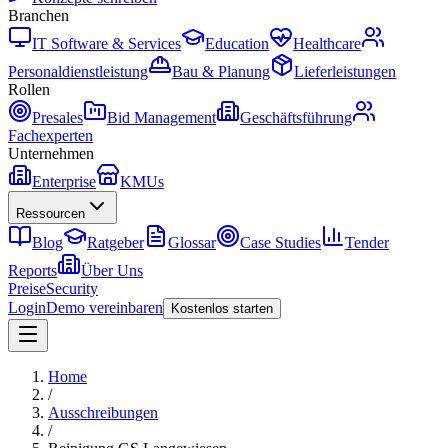
Branchen
IT Software & Services
Education
Healthcare
Personaldienstleistung
Bau & Planung
Lieferleistungen
Rollen
Presales
Bid Management
Geschäftsführung
Fachexperten
Unternehmen
Enterprise
KMUs
Ressourcen
Blog
Ratgeber
Glossar
Case Studies
Tender
Reports
Über Uns
Preise
Security
Login
Demo vereinbaren
Kostenlos starten
Home
/
Ausschreibungen
/