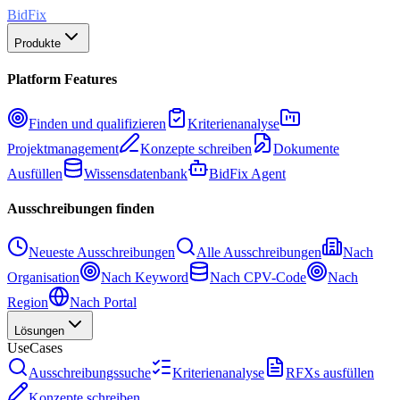
BidFix
Produkte
Platform Features
Finden und qualifizieren
Kriterienanalyse
Projektmanagement
Konzepte schreiben
Dokumente
Ausfüllen
Wissensdatenbank
BidFix Agent
Ausschreibungen finden
Neueste Ausschreibungen
Alle Ausschreibungen
Nach
Organisation
Nach Keyword
Nach CPV-Code
Nach
Region
Nach Portal
Lösungen
UseCases
Ausschreibungssuche
Kriterienanalyse
RFXs ausfüllen
Konzepte schreiben