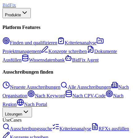
BidFix
Produkte
Platform Features
Finden und qualifizieren
Kriterienanalyse
Projektmanagement
Konzepte schreiben
Dokumente
Ausfüllen
Wissensdatenbank
BidFix Agent
Ausschreibungen finden
Neueste Ausschreibungen
Alle Ausschreibungen
Nach
Organisation
Nach Keyword
Nach CPV-Code
Nach
Region
Nach Portal
Lösungen
UseCases
Ausschreibungssuche
Kriterienanalyse
RFXs ausfüllen
Konzepte schreiben