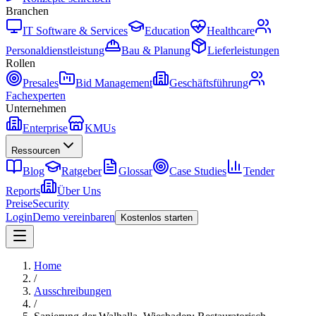
Branchen
IT Software & Services
Education
Healthcare
Personaldienstleistung
Bau & Planung
Lieferleistungen
Rollen
Presales
Bid Management
Geschäftsführung
Fachexperten
Unternehmen
Enterprise
KMUs
Ressourcen
Blog
Ratgeber
Glossar
Case Studies
Tender
Reports
Über Uns
Preise
Security
Login
Demo vereinbaren
Kostenlos starten
Home
/
Ausschreibungen
/