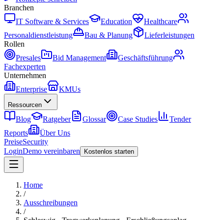
Branchen
IT Software & Services
Education
Healthcare
Personaldienstleistung
Bau & Planung
Lieferleistungen
Rollen
Presales
Bid Management
Geschäftsführung
Fachexperten
Unternehmen
Enterprise
KMUs
Ressourcen
Blog
Ratgeber
Glossar
Case Studies
Tender
Reports
Über Uns
Preise
Security
Login
Demo vereinbaren
Kostenlos starten
Home
/
Ausschreibungen
/