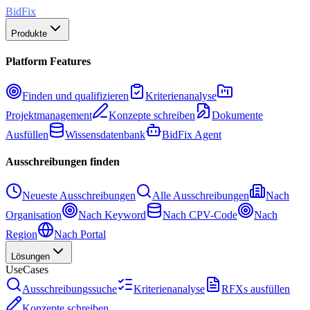
BidFix
Produkte
Platform Features
Finden und qualifizieren
Kriterienanalyse
Projektmanagement
Konzepte schreiben
Dokumente
Ausfüllen
Wissensdatenbank
BidFix Agent
Ausschreibungen finden
Neueste Ausschreibungen
Alle Ausschreibungen
Nach
Organisation
Nach Keyword
Nach CPV-Code
Nach
Region
Nach Portal
Lösungen
UseCases
Ausschreibungssuche
Kriterienanalyse
RFXs ausfüllen
Konzepte schreiben