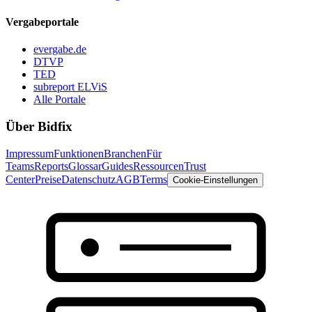
Vergabeportale
evergabe.de
DTVP
TED
subreport ELViS
Alle Portale
Über Bidfix
Impressum
Funktionen
Branchen
Für
Teams
Reports
Glossar
Guides
Ressourcen
Trust
Center
Preise
Datenschutz
AGB
Terms
Cookie-Einstellungen