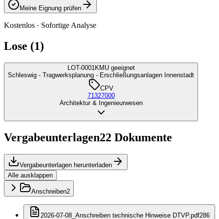
Meine Eignung prüfen
Kostenlos · Sofortige Analyse
Lose (1)
LOT-0001
KMU geeignet
Schleswig - Tragwerksplanung - Erschließungsanlagen Innenstadt
CPV
71327000
Architektur & Ingenieurwesen
Vergabeunterlagen
22
Dokumente
Vergabeunterlagen herunterladen
Alle ausklappen
Anschreiben
2
2026-07-08_Anschreiben technische Hinweise DTVP.pdf
286