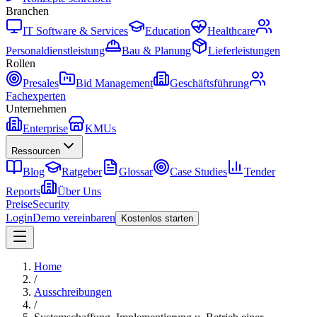
Branchen
IT Software & Services
Education
Healthcare
Personaldienstleistung
Bau & Planung
Lieferleistungen
Rollen
Presales
Bid Management
Geschäftsführung
Fachexperten
Unternehmen
Enterprise
KMUs
Ressourcen
Blog
Ratgeber
Glossar
Case Studies
Tender
Reports
Über Uns
Preise
Security
Login
Demo vereinbaren
Kostenlos starten
Home
/
Ausschreibungen
/