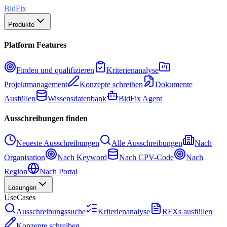
BidFix
Produkte
Platform Features
Finden und qualifizieren
Kriterienanalyse
Projektmanagement
Konzepte schreiben
Dokumente
Ausfüllen
Wissensdatenbank
BidFix Agent
Ausschreibungen finden
Neueste Ausschreibungen
Alle Ausschreibungen
Nach
Organisation
Nach Keyword
Nach CPV-Code
Nach
Region
Nach Portal
Lösungen
UseCases
Ausschreibungssuche
Kriterienanalyse
RFXs ausfüllen
Konzepte schreiben