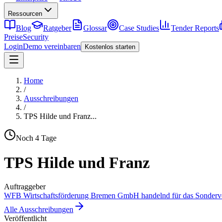
Ressourcen
Blog
Ratgeber
Glossar
Case Studies
Tender Reports
Preise
Security
Login
Demo vereinbaren
Kostenlos starten
Home
/
Ausschreibungen
/
TPS Hilde und Franz
...
Noch
4
Tage
TPS Hilde und Franz
Auftraggeber
WFB Wirtschaftsförderung Bremen GmbH handelnd für das Sonderver
Alle Ausschreibungen
Veröffentlicht