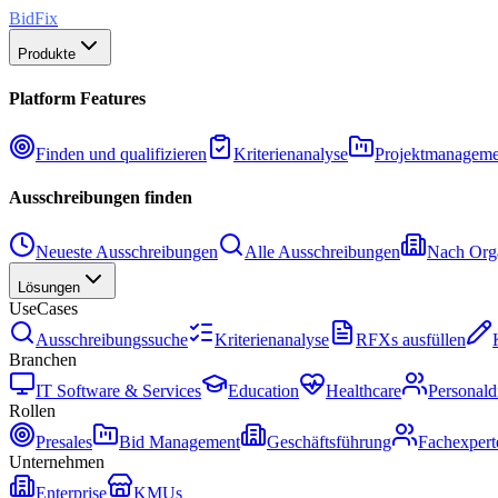
BidFix
Produkte
Platform Features
Finden und qualifizieren
Kriterienanalyse
Projektmanageme
Ausschreibungen finden
Neueste Ausschreibungen
Alle Ausschreibungen
Nach Orga
Lösungen
UseCases
Ausschreibungssuche
Kriterienanalyse
RFXs ausfüllen
Branchen
IT Software & Services
Education
Healthcare
Personald
Rollen
Presales
Bid Management
Geschäftsführung
Fachexpert
Unternehmen
Enterprise
KMUs