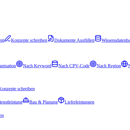
nt
Konzepte schreiben
Dokumente Ausfüllen
Wissensdatenb
nisation
Nach Keyword
Nach CPV-Code
Nach Region
N
Konzepte schreiben
ienstleistung
Bau & Planung
Lieferleistungen
en