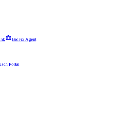
ank
BidFix Agent
ach Portal