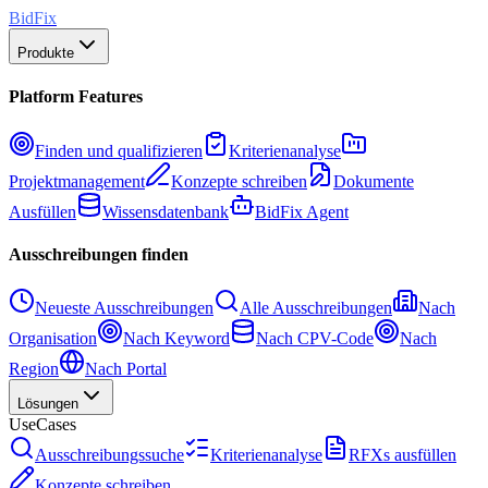
BidFix
Produkte
Platform Features
Finden und qualifizieren
Kriterienanalyse
Projektmanagement
Konzepte schreiben
Dokumente
Ausfüllen
Wissensdatenbank
BidFix Agent
Ausschreibungen finden
Neueste Ausschreibungen
Alle Ausschreibungen
Nach
Organisation
Nach Keyword
Nach CPV-Code
Nach
Region
Nach Portal
Lösungen
UseCases
Ausschreibungssuche
Kriterienanalyse
RFXs ausfüllen
Konzepte schreiben