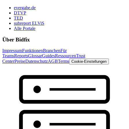
evergabe.de
DTVP
TED
subreport ELViS
Alle Portale
Über Bidfix
Impressum
Funktionen
Branchen
Für
Teams
Reports
Glossar
Guides
Ressourcen
Trust
Center
Preise
Datenschutz
AGB
Terms
Cookie-Einstellungen