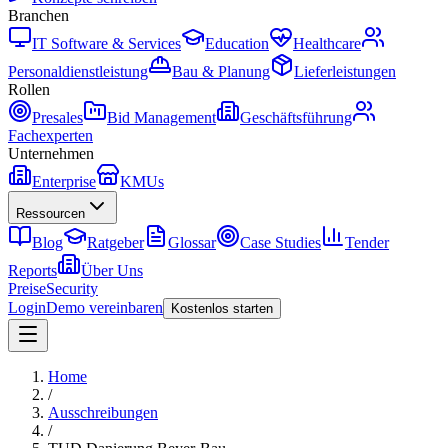
Branchen
IT Software & Services
Education
Healthcare
Personaldienstleistung
Bau & Planung
Lieferleistungen
Rollen
Presales
Bid Management
Geschäftsführung
Fachexperten
Unternehmen
Enterprise
KMUs
Ressourcen
Blog
Ratgeber
Glossar
Case Studies
Tender
Reports
Über Uns
Preise
Security
Login
Demo vereinbaren
Kostenlos starten
Home
/
Ausschreibungen
/