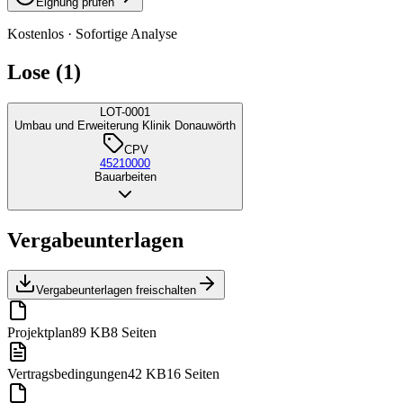
Eignung prüfen
Kostenlos · Sofortige Analyse
Lose (1)
LOT-0001
Umbau und Erweiterung Klinik Donauwörth
CPV
45210000
Bauarbeiten
Vergabeunterlagen
Vergabeunterlagen freischalten
Projektplan
89 KB
8 Seiten
Vertragsbedingungen
42 KB
16 Seiten