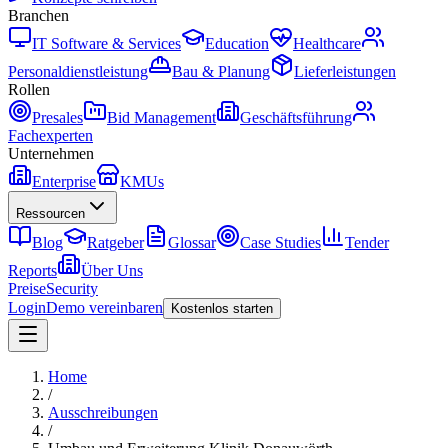
Branchen
IT Software & Services
Education
Healthcare
Personaldienstleistung
Bau & Planung
Lieferleistungen
Rollen
Presales
Bid Management
Geschäftsführung
Fachexperten
Unternehmen
Enterprise
KMUs
Ressourcen
Blog
Ratgeber
Glossar
Case Studies
Tender
Reports
Über Uns
Preise
Security
Login
Demo vereinbaren
Kostenlos starten
Home
/
Ausschreibungen
/