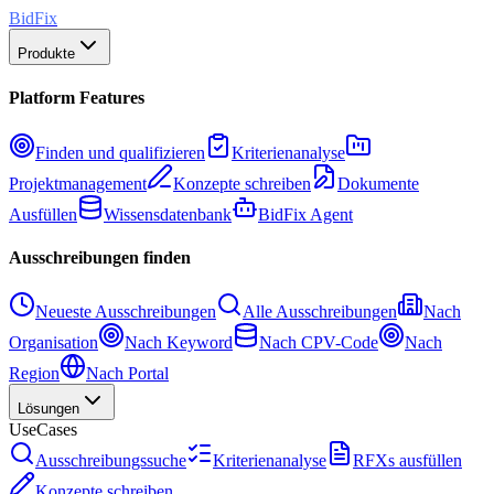
BidFix
Produkte
Platform Features
Finden und qualifizieren
Kriterienanalyse
Projektmanagement
Konzepte schreiben
Dokumente
Ausfüllen
Wissensdatenbank
BidFix Agent
Ausschreibungen finden
Neueste Ausschreibungen
Alle Ausschreibungen
Nach
Organisation
Nach Keyword
Nach CPV-Code
Nach
Region
Nach Portal
Lösungen
UseCases
Ausschreibungssuche
Kriterienanalyse
RFXs ausfüllen
Konzepte schreiben