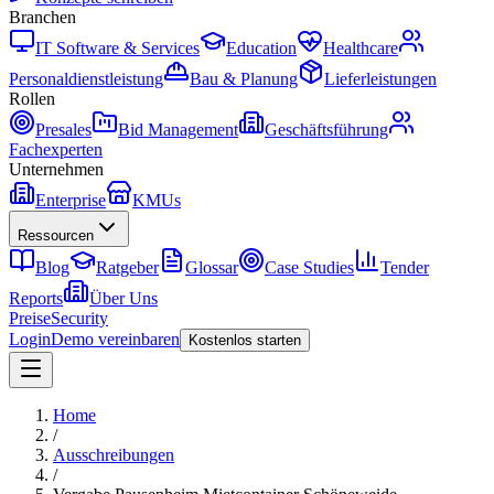
Branchen
IT Software & Services
Education
Healthcare
Personaldienstleistung
Bau & Planung
Lieferleistungen
Rollen
Presales
Bid Management
Geschäftsführung
Fachexperten
Unternehmen
Enterprise
KMUs
Ressourcen
Blog
Ratgeber
Glossar
Case Studies
Tender
Reports
Über Uns
Preise
Security
Login
Demo vereinbaren
Kostenlos starten
Home
/
Ausschreibungen
/