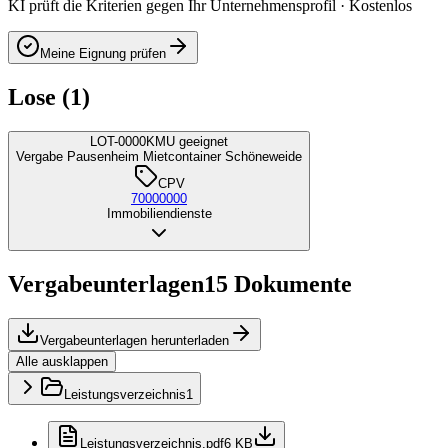
KI prüft die Kriterien gegen Ihr Unternehmensprofil · Kostenlos
Meine Eignung prüfen
Lose (1)
LOT-0000
KMU geeignet
Vergabe Pausenheim Mietcontainer Schöneweide
CPV
70000000
Immobiliendienste
Vergabeunterlagen
15
Dokumente
Vergabeunterlagen herunterladen
Alle ausklappen
Leistungsverzeichnis
1
Leistungsverzeichnis.pdf
6 KB