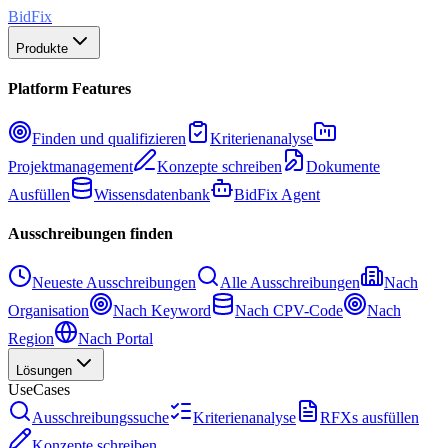
BidFix
Produkte
Platform Features
Finden und qualifizieren
Kriterienanalyse
Projektmanagement
Konzepte schreiben
Dokumente
Ausfüllen
Wissensdatenbank
BidFix Agent
Ausschreibungen finden
Neueste Ausschreibungen
Alle Ausschreibungen
Nach
Organisation
Nach Keyword
Nach CPV-Code
Nach
Region
Nach Portal
Lösungen
UseCases
Ausschreibungssuche
Kriterienanalyse
RFXs ausfüllen
Konzepte schreiben