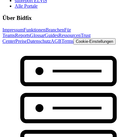
subreport ELViS
Alle Portale
Über Bidfix
Impressum
Funktionen
Branchen
Für
Teams
Reports
Glossar
Guides
Ressourcen
Trust
Center
Preise
Datenschutz
AGB
Terms
Cookie-Einstellungen