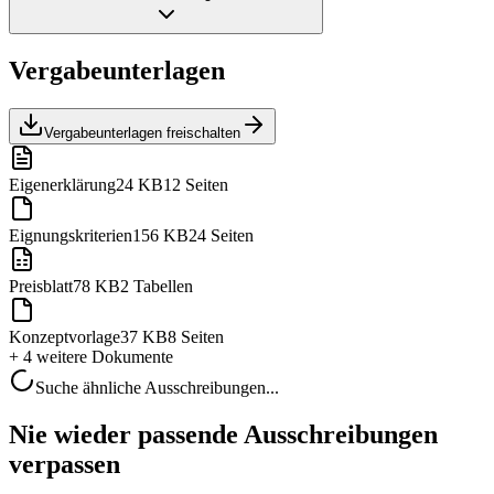
Vergabeunterlagen
Vergabeunterlagen freischalten
Eigenerklärung
24 KB
12 Seiten
Eignungskriterien
156 KB
24 Seiten
Preisblatt
78 KB
2 Tabellen
Konzeptvorlage
37 KB
8 Seiten
+ 4 weitere
Dokumente
Suche ähnliche Ausschreibungen...
Nie wieder passende Ausschreibungen
verpassen