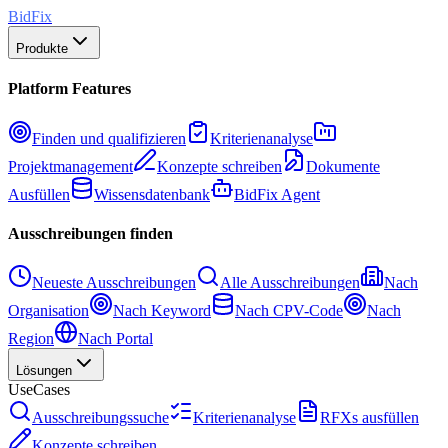
BidFix
Produkte
Platform Features
Finden und qualifizieren
Kriterienanalyse
Projektmanagement
Konzepte schreiben
Dokumente
Ausfüllen
Wissensdatenbank
BidFix Agent
Ausschreibungen finden
Neueste Ausschreibungen
Alle Ausschreibungen
Nach
Organisation
Nach Keyword
Nach CPV-Code
Nach
Region
Nach Portal
Lösungen
UseCases
Ausschreibungssuche
Kriterienanalyse
RFXs ausfüllen
Konzepte schreiben