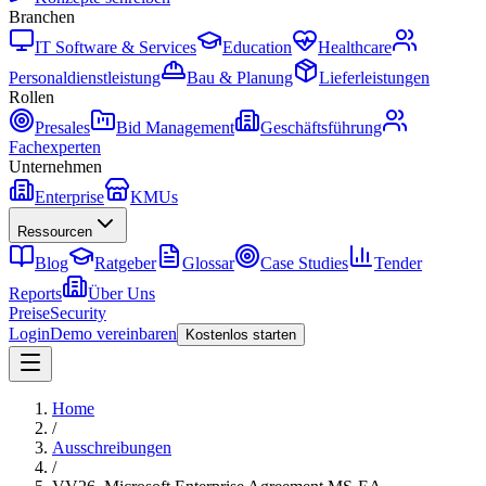
Branchen
IT Software & Services
Education
Healthcare
Personaldienstleistung
Bau & Planung
Lieferleistungen
Rollen
Presales
Bid Management
Geschäftsführung
Fachexperten
Unternehmen
Enterprise
KMUs
Ressourcen
Blog
Ratgeber
Glossar
Case Studies
Tender
Reports
Über Uns
Preise
Security
Login
Demo vereinbaren
Kostenlos starten
Home
/
Ausschreibungen
/