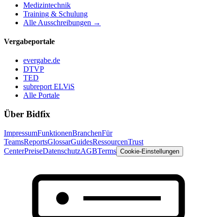
Medizintechnik
Training & Schulung
Alle Ausschreibungen →
Vergabeportale
evergabe.de
DTVP
TED
subreport ELViS
Alle Portale
Über Bidfix
Impressum
Funktionen
Branchen
Für
Teams
Reports
Glossar
Guides
Ressourcen
Trust
Center
Preise
Datenschutz
AGB
Terms
Cookie-Einstellungen