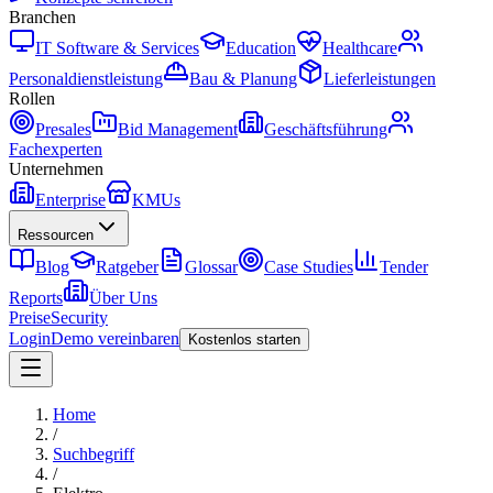
Branchen
IT Software & Services
Education
Healthcare
Personaldienstleistung
Bau & Planung
Lieferleistungen
Rollen
Presales
Bid Management
Geschäftsführung
Fachexperten
Unternehmen
Enterprise
KMUs
Ressourcen
Blog
Ratgeber
Glossar
Case Studies
Tender
Reports
Über Uns
Preise
Security
Login
Demo vereinbaren
Kostenlos starten
Home
/
Suchbegriff
/