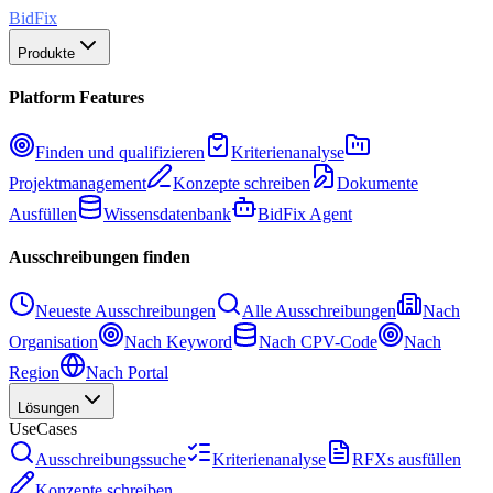
BidFix
Produkte
Platform Features
Finden und qualifizieren
Kriterienanalyse
Projektmanagement
Konzepte schreiben
Dokumente
Ausfüllen
Wissensdatenbank
BidFix Agent
Ausschreibungen finden
Neueste Ausschreibungen
Alle Ausschreibungen
Nach
Organisation
Nach Keyword
Nach CPV-Code
Nach
Region
Nach Portal
Lösungen
UseCases
Ausschreibungssuche
Kriterienanalyse
RFXs ausfüllen
Konzepte schreiben