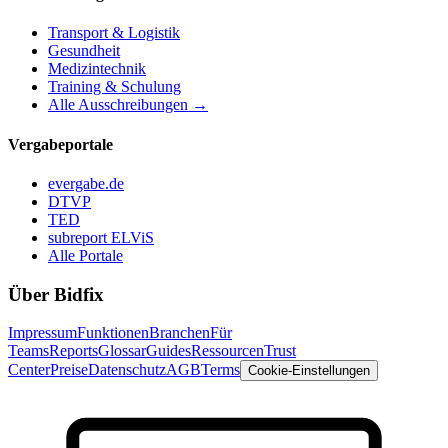
Transport & Logistik
Gesundheit
Medizintechnik
Training & Schulung
Alle Ausschreibungen →
Vergabeportale
evergabe.de
DTVP
TED
subreport ELViS
Alle Portale
Über Bidfix
Impressum
Funktionen
Branchen
Für
Teams
Reports
Glossar
Guides
Ressourcen
Trust
Center
Preise
Datenschutz
AGB
Terms
Cookie-Einstellungen