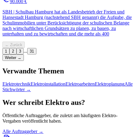
90.000 €
SBH | Schulbau Hamburg hat als Landesbetrieb der Freien und
Hansestadt Hamburg (nachstehend SBH genannt) die Aufgabe, die
Schulimmobilien unter Berücksichtigung der schulischen Belange
nach wirtschaftlichen Grundsätzen zu planen, zu bauen, zu
unterhalten und zu bewirtschaften und die mehr als 400
← Zurück
...
1
2
3
31
Weiter →
Verwandte Themen
Elektrotechnik
Elektroinstallation
Elektroarbeiten
Elektroplanung
Alle
Stichwörter →
Wer schreibt
Elektro
aus?
Öffentliche Auftraggeber, die zuletzt am häufigsten
Elektro
-
Vergaben veröffentlicht haben.
Alle Auftraggeber →