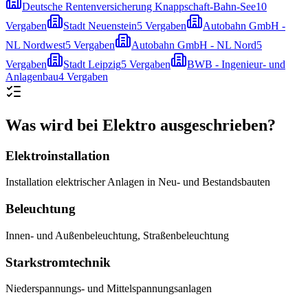
Deutsche Rentenversicherung Knappschaft-Bahn-See
10
Vergaben
Stadt Neuenstein
5
Vergaben
Autobahn GmbH -
NL Nordwest
5
Vergaben
Autobahn GmbH - NL Nord
5
Vergaben
Stadt Leipzig
5
Vergaben
BWB - Ingenieur- und
Anlagenbau
4
Vergaben
Was wird bei
Elektro
ausgeschrieben?
Elektroinstallation
Installation elektrischer Anlagen in Neu- und Bestandsbauten
Beleuchtung
Innen- und Außenbeleuchtung, Straßenbeleuchtung
Starkstromtechnik
Niederspannungs- und Mittelspannungsanlagen