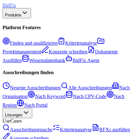
BidFix
Produkte
Platform Features
Finden und qualifizieren
Kriterienanalyse
Projektmanagement
Konzepte schreiben
Dokumente
Ausfüllen
Wissensdatenbank
BidFix Agent
Ausschreibungen finden
Neueste Ausschreibungen
Alle Ausschreibungen
Nach
Organisation
Nach Keyword
Nach CPV-Code
Nach
Region
Nach Portal
Lösungen
UseCases
Ausschreibungssuche
Kriterienanalyse
RFXs ausfüllen
Konzepte schreiben