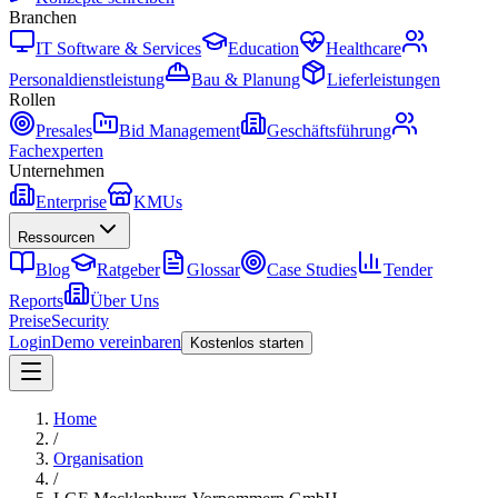
Branchen
IT Software & Services
Education
Healthcare
Personaldienstleistung
Bau & Planung
Lieferleistungen
Rollen
Presales
Bid Management
Geschäftsführung
Fachexperten
Unternehmen
Enterprise
KMUs
Ressourcen
Blog
Ratgeber
Glossar
Case Studies
Tender
Reports
Über Uns
Preise
Security
Login
Demo vereinbaren
Kostenlos starten
Home
/
Organisation
/