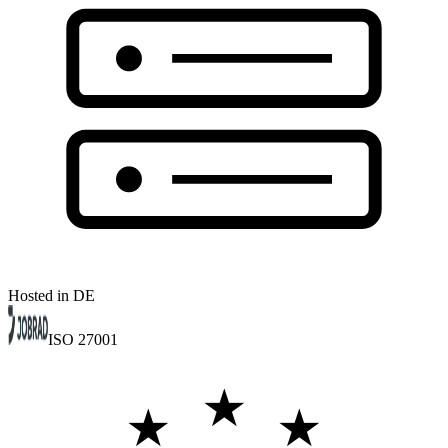
Hosted in DE
ISO 27001
★
★
★