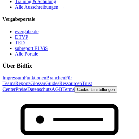
Training & Schulung
Alle Ausschreibungen →
Vergabeportale
evergabe.de
DTVP
TED
subreport ELViS
Alle Portale
Über Bidfix
Impressum
Funktionen
Branchen
Für
Teams
Reports
Glossar
Guides
Ressourcen
Trust
Center
Preise
Datenschutz
AGB
Terms
Cookie-Einstellungen