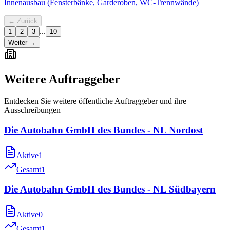
Innenausbau (Fensterbänke, Garderoben, WC-Trennwände)
← Zurück
...
1
2
3
10
Weiter →
Weitere Auftraggeber
Entdecken Sie weitere öffentliche Auftraggeber und ihre
Ausschreibungen
Die Autobahn GmbH des Bundes - NL Nordost
Aktive
1
Gesamt
1
Die Autobahn GmbH des Bundes - NL Südbayern
Aktive
0
Gesamt
1