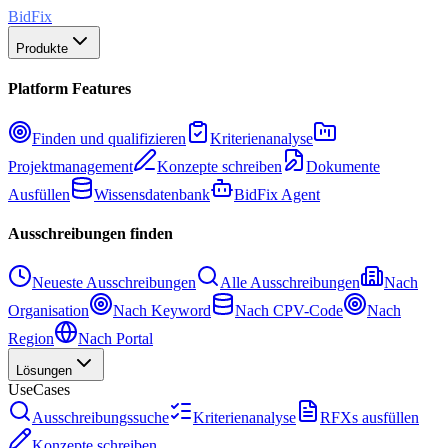
BidFix
Produkte
Platform Features
Finden und qualifizieren
Kriterienanalyse
Projektmanagement
Konzepte schreiben
Dokumente
Ausfüllen
Wissensdatenbank
BidFix Agent
Ausschreibungen finden
Neueste Ausschreibungen
Alle Ausschreibungen
Nach
Organisation
Nach Keyword
Nach CPV-Code
Nach
Region
Nach Portal
Lösungen
UseCases
Ausschreibungssuche
Kriterienanalyse
RFXs ausfüllen
Konzepte schreiben