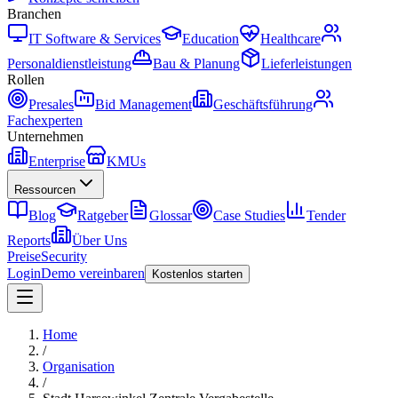
Branchen
IT Software & Services
Education
Healthcare
Personaldienstleistung
Bau & Planung
Lieferleistungen
Rollen
Presales
Bid Management
Geschäftsführung
Fachexperten
Unternehmen
Enterprise
KMUs
Ressourcen
Blog
Ratgeber
Glossar
Case Studies
Tender
Reports
Über Uns
Preise
Security
Login
Demo vereinbaren
Kostenlos starten
Home
/
Organisation
/