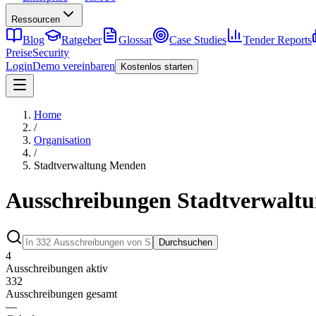
Ressourcen
Blog
Ratgeber
Glossar
Case Studies
Tender Reports
Preise
Security
Login
Demo vereinbaren
Kostenlos starten
Home
/
Organisation
/
Stadtverwaltung Menden
Ausschreibungen Stadtverwalt
Durchsuchen
4
Ausschreibungen aktiv
332
Ausschreibungen gesamt
—