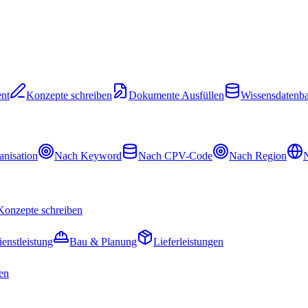
nt
Konzepte schreiben
Dokumente Ausfüllen
Wissensdatenb
nisation
Nach Keyword
Nach CPV-Code
Nach Region
N
Konzepte schreiben
ienstleistung
Bau & Planung
Lieferleistungen
en