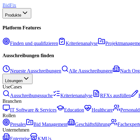
BidFix
Produkte
Platform Features
Finden und qualifizieren
Kriterienanalyse
Projektmanageme
Ausschreibungen finden
Neueste Ausschreibungen
Alle Ausschreibungen
Nach Orga
Lösungen
UseCases
Ausschreibungssuche
Kriterienanalyse
RFXs ausfüllen
Branchen
IT Software & Services
Education
Healthcare
Personald
Rollen
Presales
Bid Management
Geschäftsführung
Fachexpert
Unternehmen
Enterprise
KMUs