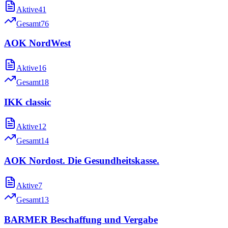
Aktive
41
Gesamt
76
AOK NordWest
Aktive
16
Gesamt
18
IKK classic
Aktive
12
Gesamt
14
AOK Nordost. Die Gesundheitskasse.
Aktive
7
Gesamt
13
BARMER Beschaffung und Vergabe