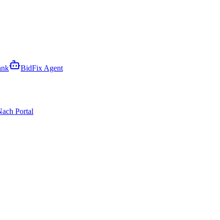
ank
BidFix Agent
ach Portal