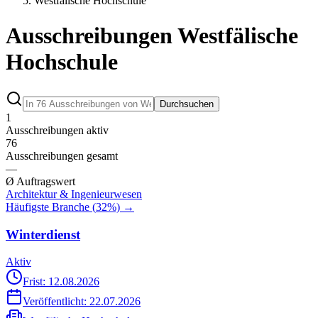
Westfälische Hochschule
Ausschreibungen Westfälische
Hochschule
Durchsuchen
1
Ausschreibungen aktiv
76
Ausschreibungen gesamt
—
Ø Auftragswert
Architektur & Ingenieurwesen
Häufigste Branche (
32
%) →
Winterdienst
Aktiv
Frist: 12.08.2026
Veröffentlicht:
22.07.2026