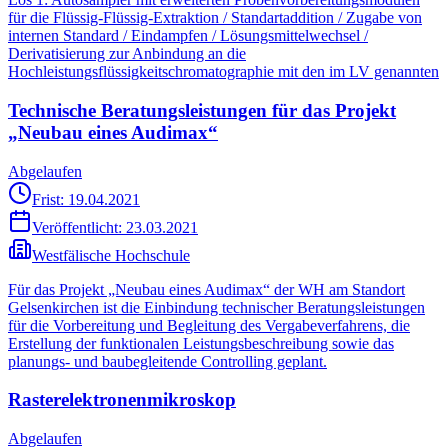
für die Flüssig-Flüssig-Extraktion / Standartaddition / Zugabe von
internen Standard / Eindampfen / Lösungsmittelwechsel /
Derivatisierung zur Anbindung an die
Hochleistungsflüssigkeitschromatographie mit den im LV genannten
Technische Beratungsleistungen für das Projekt
„Neubau eines Audimax“
Abgelaufen
Frist: 19.04.2021
Veröffentlicht:
23.03.2021
Westfälische Hochschule
Für das Projekt „Neubau eines Audimax“ der WH am Standort
Gelsenkirchen ist die Einbindung technischer Beratungsleistungen
für die Vorbereitung und Begleitung des Vergabeverfahrens, die
Erstellung der funktionalen Leistungsbeschreibung sowie das
planungs- und baubegleitende Controlling geplant.
Rasterelektronenmikroskop
Abgelaufen