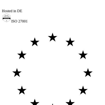
Hosted in DE
ISO 27001
★
★
★
★
★
★
★
★
★
★
★