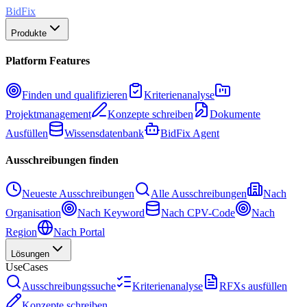
BidFix
Produkte
Platform Features
Finden und qualifizieren
Kriterienanalyse
Projektmanagement
Konzepte schreiben
Dokumente
Ausfüllen
Wissensdatenbank
BidFix Agent
Ausschreibungen finden
Neueste Ausschreibungen
Alle Ausschreibungen
Nach
Organisation
Nach Keyword
Nach CPV-Code
Nach
Region
Nach Portal
Lösungen
UseCases
Ausschreibungssuche
Kriterienanalyse
RFXs ausfüllen
Konzepte schreiben