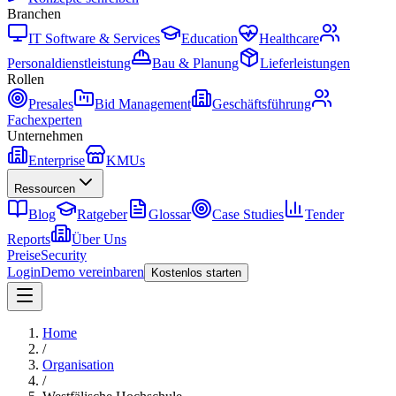
Branchen
IT Software & Services
Education
Healthcare
Personaldienstleistung
Bau & Planung
Lieferleistungen
Rollen
Presales
Bid Management
Geschäftsführung
Fachexperten
Unternehmen
Enterprise
KMUs
Ressourcen
Blog
Ratgeber
Glossar
Case Studies
Tender
Reports
Über Uns
Preise
Security
Login
Demo vereinbaren
Kostenlos starten
Home
/
Organisation
/