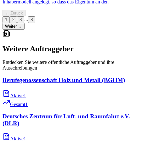
Inhabermodell angelegt, so dass das Eigentum an den
← Zurück
...
1
2
3
8
Weiter →
Weitere Auftraggeber
Entdecken Sie weitere öffentliche Auftraggeber und ihre
Ausschreibungen
Berufsgenossenschaft Holz und Metall (BGHM)
Aktive
1
Gesamt
1
Deutsches Zentrum für Luft- und Raumfahrt e.V.
(DLR)
Aktive
1