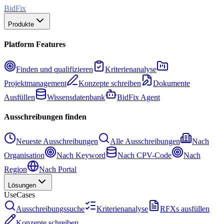
BidFix
Produkte
Platform Features
Finden und qualifizieren
Kriterienanalyse
Projektmanagement
Konzepte schreiben
Dokumente
Ausfüllen
Wissensdatenbank
BidFix Agent
Ausschreibungen finden
Neueste Ausschreibungen
Alle Ausschreibungen
Nach
Organisation
Nach Keyword
Nach CPV-Code
Nach
Region
Nach Portal
Lösungen
UseCases
Ausschreibungssuche
Kriterienanalyse
RFXs ausfüllen
Konzepte schreiben