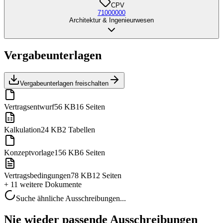
CPV
71000000
Architektur & Ingenieurwesen
Vergabeunterlagen
Vergabeunterlagen freischalten
Vertragsentwurf
56 KB
16 Seiten
Kalkulation
24 KB
2 Tabellen
Konzeptvorlage
156 KB
6 Seiten
Vertragsbedingungen
78 KB
12 Seiten
+ 11 weitere
Dokumente
Suche ähnliche Ausschreibungen...
Nie wieder passende Ausschreibungen