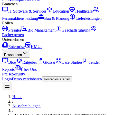
Branchen
IT Software & Services
Education
Healthcare
Personaldienstleistung
Bau & Planung
Lieferleistungen
Rollen
Presales
Bid Management
Geschäftsführung
Fachexperten
Unternehmen
Enterprise
KMUs
Ressourcen
Blog
Ratgeber
Glossar
Case Studies
Tender
Reports
Über Uns
Preise
Security
Login
Demo vereinbaren
Kostenlos starten
Home
/
Ausschreibungen
/