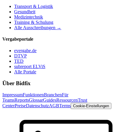
Transport & Logistik
Gesundheit
Medizintechnik
Training & Schulung
Alle Ausschreibungen →
Vergabeportale
evergabe.de
DTVP
TED
subreport ELViS
Alle Portale
Über Bidfix
Impressum
Funktionen
Branchen
Für
Teams
Reports
Glossar
Guides
Ressourcen
Trust
Center
Preise
Datenschutz
AGB
Terms
Cookie-Einstellungen