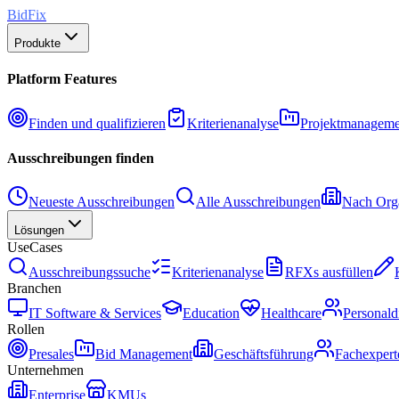
BidFix
Produkte
Platform Features
Finden und qualifizieren
Kriterienanalyse
Projektmanageme
Ausschreibungen finden
Neueste Ausschreibungen
Alle Ausschreibungen
Nach Orga
Lösungen
UseCases
Ausschreibungssuche
Kriterienanalyse
RFXs ausfüllen
Branchen
IT Software & Services
Education
Healthcare
Personald
Rollen
Presales
Bid Management
Geschäftsführung
Fachexpert
Unternehmen
Enterprise
KMUs