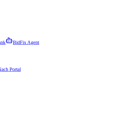
ank
BidFix Agent
ach Portal