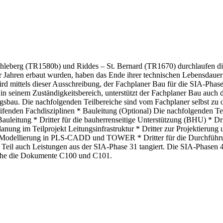
eberg (TR1580b) und Riddes – St. Bernard (TR1670) durchlaufen die
r Jahren erbaut wurden, haben das Ende ihrer technischen Lebensdauer 
rd mittels dieser Ausschreibung, der Fachplaner Bau für die SIA-Phasen
in seinem Zuständigkeitsbereich, unterstützt der Fachplaner Bau auch d
sbau. Die nachfolgenden Teilbereiche sind vom Fachplaner selbst zu o
eifenden Fachdisziplinen * Bauleitung (Optional) Die nachfolgenden Tei
uleitung * Dritter für die bauherrenseitige Unterstützung (BHU) * Dri
lanung im Teilprojekt Leitungsinfrastruktur * Dritter zur Projektierun
zur Modellierung in PLS-CADD und TOWER * Dritter für die Durchführ
Teil auch Leistungen aus der SIA-Phase 31 tangiert. Die SIA-Phasen 41
iehe die Dokumente C100 und C101.