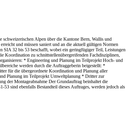
 schweizerischen Alpen über die Kantone Bern, Wallis und
erreicht und müssen saniert und an die aktuell gültigen Normen
 SIA 32 bis 53 beschafft, wobei ein geringfügiger Teil, Leistungen
ie Koordination zu schnittstellenübergreifenden Fachdisziplinen,
rganisieren: * Engineering und Planung im Teilprojekt Hoch- und
lbereiche werden durch die Auftraggeberin beigestellt: *
tter für die übergeordnete Koordination und Planung aller
g und Planung im Teilprojekt Umweltplanung * Dritter zur
ung der Montageabnahme Der Grundauftrag beinhaltet die
-53 sind ebenfalls Bestandteil dieses Auftrages, werden jedoch als