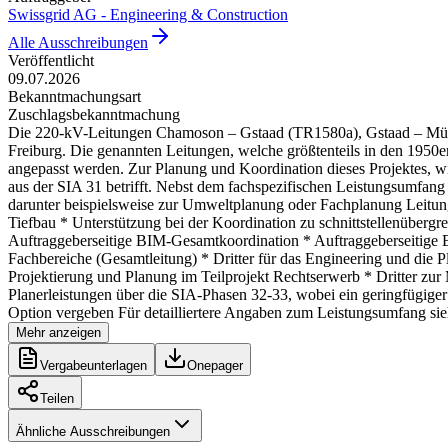
Swissgrid AG - Engineering & Construction
Alle Ausschreibungen
Veröffentlicht
09.07.2026
Bekanntmachungsart
Zuschlagsbekanntmachung
Die 220-kV-Leitungen Chamoson – Gstaad (TR1580a), Gstaad – Mühl
Freiburg. Die genannten Leitungen, welche größtenteils in den 1950e
angepasst werden. Zur Planung und Koordination dieses Projektes, wi
aus der SIA 31 betrifft. Nebst dem fachspezifischen Leistungsumfang 
darunter beispielsweise zur Umweltplanung oder Fachplanung Leitung
Tiefbau * Unterstützung bei der Koordination zu schnittstellenübergr
Auftraggeberseitige BIM-Gesamtkoordination * Auftraggeberseitige Ba
Fachbereiche (Gesamtleitung) * Dritter für das Engineering und die P
Projektierung und Planung im Teilprojekt Rechtserwerb * Dritter 
Planerleistungen über die SIA-Phasen 32-33, wobei ein geringfügiger 
Option vergeben Für detailliertere Angaben zum Leistungsumfang s
Mehr anzeigen
Vergabeunterlagen
Onepager
Teilen
Ähnliche Ausschreibungen