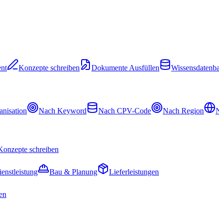
nt
Konzepte schreiben
Dokumente Ausfüllen
Wissensdatenb
nisation
Nach Keyword
Nach CPV-Code
Nach Region
N
Konzepte schreiben
ienstleistung
Bau & Planung
Lieferleistungen
en