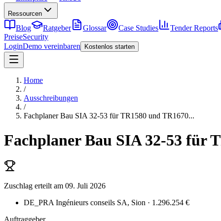
Ressourcen
Blog
Ratgeber
Glossar
Case Studies
Tender Reports
Preise
Security
Login
Demo vereinbaren
Kostenlos starten
Home
/
Ausschreibungen
/
Fachplaner Bau SIA 32-53 für TR1580 und TR1670
...
Fachplaner Bau SIA 32-53 für
Zuschlag erteilt
am 09. Juli 2026
DE_PRA Ingénieurs conseils SA
, Sion
· 1.296.254 €
Auftraggeber