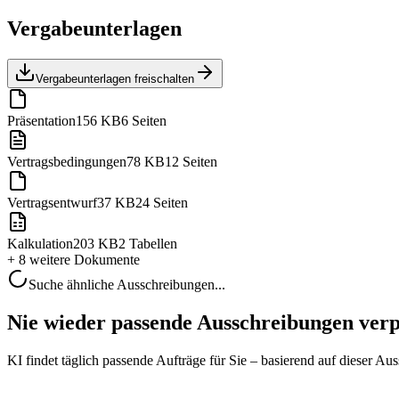
Vergabeunterlagen
Vergabeunterlagen freischalten
Präsentation
156 KB
6 Seiten
Vertragsbedingungen
78 KB
12 Seiten
Vertragsentwurf
37 KB
24 Seiten
Kalkulation
203 KB
2 Tabellen
+ 8 weitere
Dokumente
Suche ähnliche Ausschreibungen...
Nie wieder passende Ausschreibungen ver
KI findet täglich passende Aufträge für Sie – basierend auf dieser Au