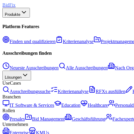
BidFix
Produkte
Platform Features
Finden und qualifizieren
Kriterienanalyse
Projektmanageme
Ausschreibungen finden
Neueste Ausschreibungen
Alle Ausschreibungen
Nach Orga
Lösungen
UseCases
Ausschreibungssuche
Kriterienanalyse
RFXs ausfüllen
Branchen
IT Software & Services
Education
Healthcare
Personald
Rollen
Presales
Bid Management
Geschäftsführung
Fachexpert
Unternehmen
Enterprise
KMUs