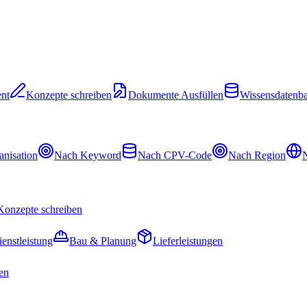
nt
Konzepte schreiben
Dokumente Ausfüllen
Wissensdatenb
nisation
Nach Keyword
Nach CPV-Code
Nach Region
N
Konzepte schreiben
ienstleistung
Bau & Planung
Lieferleistungen
en