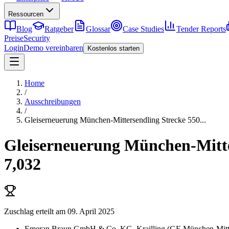
Ressourcen
Blog
Ratgeber
Glossar
Case Studies
Tender Reports
Preise
Security
Login
Demo vereinbaren
Kostenlos starten
Home
/
Ausschreibungen
/
Gleiserneuerung München-Mittersendling Strecke 550
...
Gleiserneuerung München-Mitter
7,032
Zuschlag erteilt
am 09. April 2025
Emeran Braun GmbH & Co. KG
, Krailling
(
GE München-Mitte