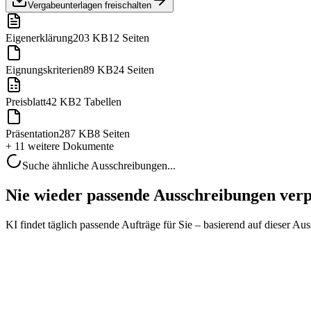
Vergabeunterlagen freischalten
Eigenerklärung
203 KB
12 Seiten
Eignungskriterien
89 KB
24 Seiten
Preisblatt
42 KB
2 Tabellen
Präsentation
287 KB
8 Seiten
+ 11 weitere
Dokumente
Suche ähnliche Ausschreibungen...
Nie wieder passende Ausschreibungen ver
KI findet täglich passende Aufträge für Sie – basierend auf dieser Au