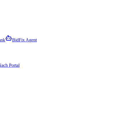
ank
BidFix Agent
ach Portal