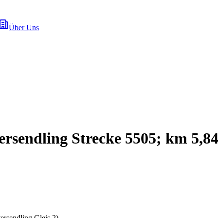
Über Uns
sendling Strecke 5505; km 5,84
rsendling Gleis 2
)