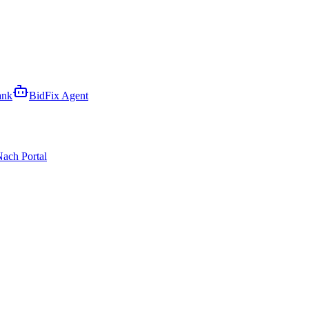
ank
BidFix Agent
ach Portal