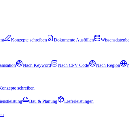
nt
Konzepte schreiben
Dokumente Ausfüllen
Wissensdatenb
nisation
Nach Keyword
Nach CPV-Code
Nach Region
N
Konzepte schreiben
ienstleistung
Bau & Planung
Lieferleistungen
en