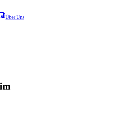
Über Uns
eim