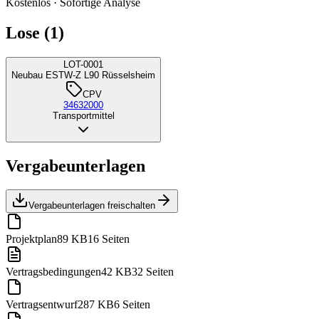
Kostenlos · Sofortige Analyse
Lose (1)
LOT-0001
Neubau ESTW-Z L90 Rüsselsheim
CPV
34632000
Transportmittel
Vergabeunterlagen
Vergabeunterlagen freischalten
Projektplan
89 KB
16 Seiten
Vertragsbedingungen
42 KB
32 Seiten
Vertragsentwurf
287 KB
6 Seiten