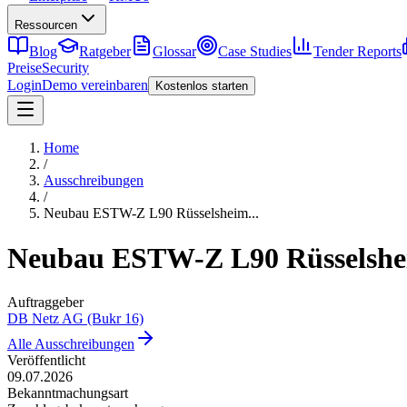
Ressourcen
Blog
Ratgeber
Glossar
Case Studies
Tender Reports
Preise
Security
Login
Demo vereinbaren
Kostenlos starten
Home
/
Ausschreibungen
/
Neubau ESTW-Z L90 Rüsselsheim
...
Neubau ESTW-Z L90 Rüsselsh
Auftraggeber
DB Netz AG (Bukr 16)
Alle Ausschreibungen
Veröffentlicht
09.07.2026
Bekanntmachungsart