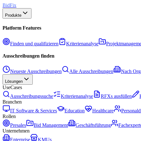
BidFix
Produkte
Platform Features
Finden und qualifizieren
Kriterienanalyse
Projektmanageme
Ausschreibungen finden
Neueste Ausschreibungen
Alle Ausschreibungen
Nach Orga
Lösungen
UseCases
Ausschreibungssuche
Kriterienanalyse
RFXs ausfüllen
Branchen
IT Software & Services
Education
Healthcare
Personald
Rollen
Presales
Bid Management
Geschäftsführung
Fachexpert
Unternehmen
Enterprise
KMUs