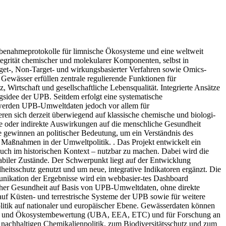
obenahmeprotokolle für limnische Ökosysteme und eine weltweit
Integrität chemischer und molekularer Komponenten, selbst in
get-, Non-Target- und wirkungsbasierter Verfahren sowie Omics-
ewässer erfüllen zentrale regulierende Funktionen für
, Wirtschaft und gesellschaftliche Lebensqualität. Integrierte Ansätze
sidee der UPB. Seitdem erfolgt eine systematische
werden UPB-Umweltdaten jedoch vor allem für
eren sich derzeit überwiegend auf klassische chemische und biologi-
ne oder indirekte Auswirkungen auf die menschliche Gesundheit
e gewinnen an politischer Bedeutung, um ein Verständnis des
Maßnahmen in der Umweltpolitik. . Das Projekt entwickelt ein
ch im historischen Kontext – nutzbar zu machen. Dabei wird die
tabiler Zustände. Der Schwerpunkt liegt auf der Entwicklung
itsschutz genutzt und um neue, integrative Indikatoren ergänzt. Die
nikation der Ergebnisse wird ein webbasier-tes Dashboard
her Gesundheit auf Basis von UPB-Umweltdaten, ohne direkte
uf Küsten- und terrestrische Systeme der UPB sowie für weitere
litik auf nationaler und europäischer Ebene. Gewässerdaten können
lt- und Ökosystembewertung (UBA, EEA, ETC) und für Forschung an
nachhaltigen Chemikalienpolitik, zum Biodiversitätsschutz und zum