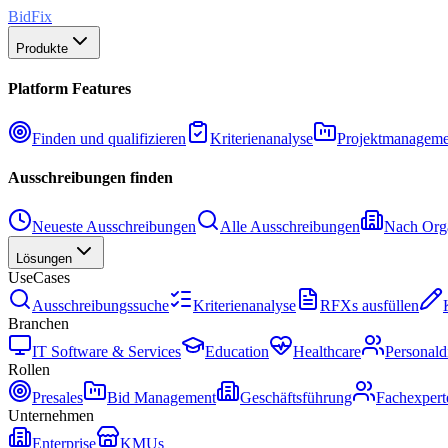
BidFix
Produkte
Platform Features
Finden und qualifizieren
Kriterienanalyse
Projektmanageme
Ausschreibungen finden
Neueste Ausschreibungen
Alle Ausschreibungen
Nach Orga
Lösungen
UseCases
Ausschreibungssuche
Kriterienanalyse
RFXs ausfüllen
Branchen
IT Software & Services
Education
Healthcare
Personald
Rollen
Presales
Bid Management
Geschäftsführung
Fachexpert
Unternehmen
Enterprise
KMUs