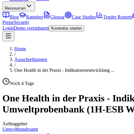
Ressourcen
Blog
Ratgeber
Glossar
Case Studies
Tender Reports
Preise
Security
Login
Demo vereinbaren
Kostenlos starten
Home
/
Ausschreibungen
/
One Health in der Praxis - Indikatorenentwicklung
...
Noch
4
Tage
One Health in der Praxis - Ind
Umweltprobenbank (1H-ESB W
Auftraggeber
Umweltbundesamt