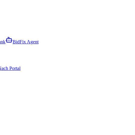
ank
BidFix Agent
ach Portal