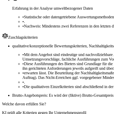
Erfahrung in der Analyse umweltbezogener Daten
•
Statistische oder datengetriebene Auswertungsmethoden
•
.
•
Nachweis: Mindestens zwei Referenzen in den letzten d
Zuschlagskriterien
qualitative/konzeptionelle Bewertungskriterien, Nachhaltigkeit
•
Mit dem Angebot sind eindeutige und nachvollziehbare 
Umsetzungsvorschläge, fachliche Ausführungen zum Vorge
•
Diese Ausführungen des Bieters sind Grundlage für die B
ihn gerichteten Anforderungen jeweils aufgreift und übe
•
erwarten lässt. Die Beurteilung der Nachhaltigkeits
Auftrag). Das Nicht-Erreichen ggf. vorgegebener Minde
•
.
•
Die qualitativen Einzelkriterien sind abschließend in de
Brutto-Angebotspreis: Es wird der (fiktive) Brutto-Gesamtprei
Welche davon erfüllen Sie?
KI prüft alle Kriterien gegen Ihr Unternehmensprofil