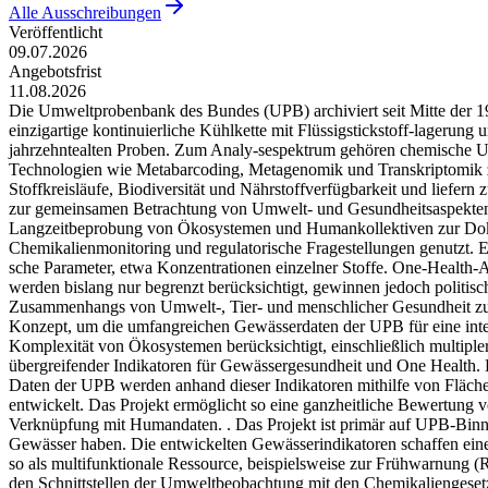
Alle Ausschreibungen
Veröffentlicht
09.07.2026
Angebotsfrist
11.08.2026
Die Umweltprobenbank des Bundes (UPB) archiviert seit Mitte der 19
einzigartige kontinuierliche Kühlkette mit Flüssigstickstoff-lagerung
jahrzehntealten Proben. Zum Analy-sespektrum gehören chemische Unt
Technologien wie Metabarcoding, Metagenomik und Transkriptomik zur
Stoffkreisläufe, Biodiversität und Nährstoffverfügbarkeit und liefern 
zur gemeinsamen Betrachtung von Umwelt- und Gesundheitsaspekten w
Langzeitbeprobung von Ökosystemen und Humankollektiven zur Dok
Chemikalienmonitoring und regulatorische Fragestellungen genutzt. Ei
sche Parameter, etwa Konzentrationen einzelner Stoffe. One-Health-A
werden bislang nur begrenzt berücksichtigt, gewinnen jedoch politi
Zusammenhangs von Umwelt-, Tier- und menschlicher Gesundheit zu g
Konzept, um die umfangreichen Gewässerdaten der UPB für eine inte
Komplexität von Ökosystemen berücksichtigt, einschließlich multipler
übergreifender Indikatoren für Gewässergesundheit und One Health. 
Daten der UPB werden anhand dieser Indikatoren mithilfe von Fläch
entwickelt. Das Projekt ermöglicht so eine ganzheitliche Bewertu
Verknüpfung mit Humandaten. . Das Projekt ist primär auf UPB-Binne
Gewässer haben. Die entwickelten Gewässerindikatoren schaffen eine
so als multifunktionale Ressource, beispielsweise zur Frühwarn
den Schnittstellen der Umweltbeobachtung mit den Chemikaliengesetz