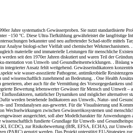
90er Jahre systematisch Gewässerproben. Sie nutzt standardisierte Pr
 unter −150 °C. Diese Ultra-Tiefkühlung gewährleistet die langfristige 
ersuchungen bekannter und neu auftretender Schad-stoffe mittels Tar
 Analyse biologi-scher Vielfalt und chemischer Wirkmechanismen. . G
zugleich materielle und immaterielle Leistungen für menschliche Existenz
erden seit den 1970er Jahren diskutiert und waren Teil der Gründung
u-mentation von Umwelt- und Gesundheitsentwicklungen. . Bislang 
n integrierter Ansatz fehlt weitgehend. Gewässerindikatoren konzentri
spekte wie wasser-assoziierte Pathogene, antimikrobielle Resistenzge
sch und wissenschaftlich zunehmend an Bedeutung. . One Health Ansätz
enerieren, aber auch für die Vermittlung des Vorsorgegedankens und 
grierte Bewertung lebenswerter Gewässer für Mensch und Umwelt – au
 Einflussfaktoren, natürlicher Dynamiken und möglicher alternativer s
Dafür werden bestehende Indikatoren aus Umwelt-, Natur- und Gesundhe
en- und Trendanalysen aus-gewertet. Für die Visualisierung und Kommu
ng von Wechselwirkungen zwischen Gewässerökosystemen und menschlic
ngewässer ausgerichtet, soll aber Modellcharakter für Anwendungen a
 wissenschaftlich fundierte Grundlage für Umwelt- und Gesundheitspo
ung (RKI, ECDC), zur Risikobewertung (BfR, EFSA, ECHA), zur Umwe
en (PARC) genutzt werden. Das Projekt unterstützt EU-Strategien zur 