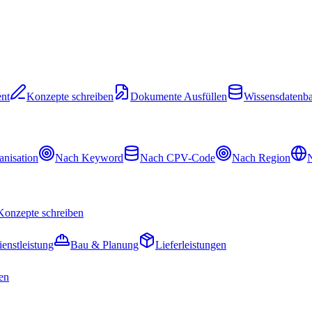
nt
Konzepte schreiben
Dokumente Ausfüllen
Wissensdatenb
nisation
Nach Keyword
Nach CPV-Code
Nach Region
N
Konzepte schreiben
ienstleistung
Bau & Planung
Lieferleistungen
en