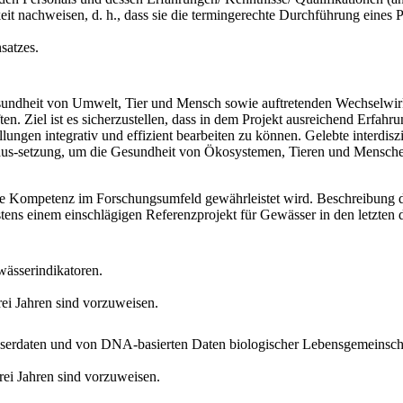
eit nachweisen, d. h., dass sie die termingerechte Durchführung eines P
satzes.
ndheit von Umwelt, Tier und Mensch sowie auftretenden Wechselwirk
 Ziel ist es sicherzustellen, dass in dem Projekt ausreichend Erfahru
lungen integrativ und effizient bearbeiten zu können. Gelebte interdis
aus-setzung, um die Gesundheit von Ökosystemen, Tieren und Mensche
näre Kompetenz im Forschungsumfeld gewährleistet wird. Beschreibung 
stens einem einschlägigen Referenzprojekt für Gewässer in den letzten d
ässerindikatoren.
ei Jahren sind vorzuweisen.
serdaten und von DNA-basierten Daten biologischer Lebensgemeinsch
rei Jahren sind vorzuweisen.