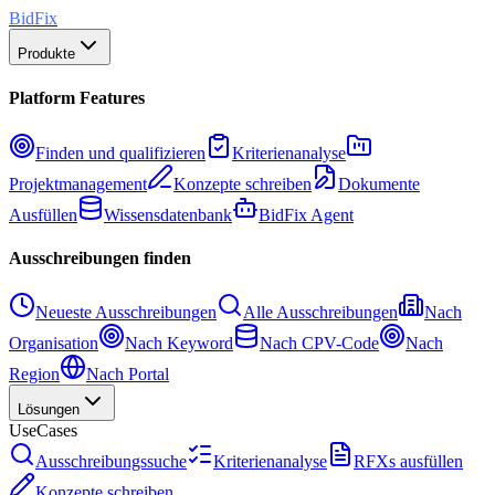
BidFix
Produkte
Platform Features
Finden und qualifizieren
Kriterienanalyse
Projektmanagement
Konzepte schreiben
Dokumente
Ausfüllen
Wissensdatenbank
BidFix Agent
Ausschreibungen finden
Neueste Ausschreibungen
Alle Ausschreibungen
Nach
Organisation
Nach Keyword
Nach CPV-Code
Nach
Region
Nach Portal
Lösungen
UseCases
Ausschreibungssuche
Kriterienanalyse
RFXs ausfüllen
Konzepte schreiben