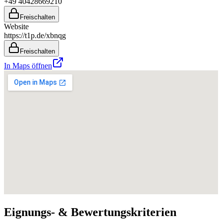
+49 40428669210
Freischalten
Website
https://t1p.de/xbnqg
Freischalten
In Maps öffnen
Eignungs- & Bewertungskriterien