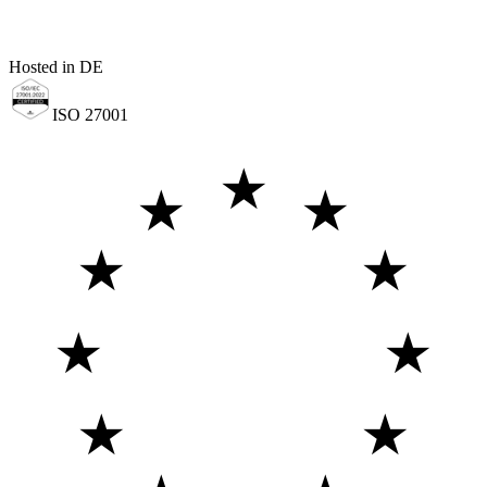
Hosted in DE
ISO 27001
★
★
★
★
★
★
★
★
★