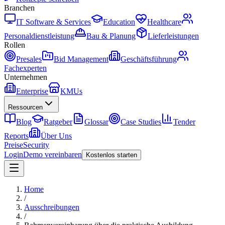
Branchen
IT Software & Services
Education
Healthcare
Personaldienstleistung
Bau & Planung
Lieferleistungen
Rollen
Presales
Bid Management
Geschäftsführung
Fachexperten
Unternehmen
Enterprise
KMUs
Ressourcen
Blog
Ratgeber
Glossar
Case Studies
Tender
Reports
Über Uns
Preise
Security
Login
Demo vereinbaren
Kostenlos starten
Home
/
Ausschreibungen
/