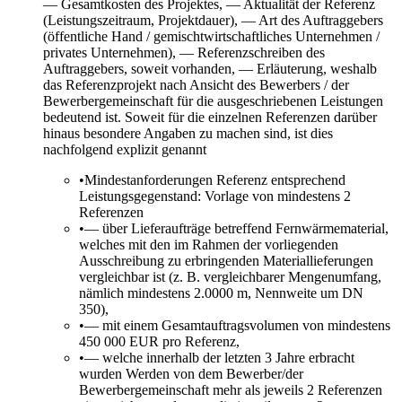
— Gesamtkosten des Projektes, — Aktualität der Referenz
(Leistungszeitraum, Projektdauer), — Art des Auftraggebers
(öffentliche Hand / gemischtwirtschaftliches Unternehmen /
privates Unternehmen), — Referenzschreiben des
Auftraggebers, soweit vorhanden, — Erläuterung, weshalb
das Referenzprojekt nach Ansicht des Bewerbers / der
Bewerbergemeinschaft für die ausgeschriebenen Leistungen
bedeutend ist. Soweit für die einzelnen Referenzen darüber
hinaus besondere Angaben zu machen sind, ist dies
nachfolgend explizit genannt
•
Mindestanforderungen Referenz entsprechend
Leistungsgegenstand: Vorlage von mindestens 2
Referenzen
•
— über Lieferaufträge betreffend Fernwärmematerial,
welches mit den im Rahmen der vorliegenden
Ausschreibung zu erbringenden Materiallieferungen
vergleichbar ist (z. B. vergleichbarer Mengenumfang,
nämlich mindestens 2.0000 m, Nennweite um DN
350),
•
— mit einem Gesamtauftragsvolumen von mindestens
450 000 EUR pro Referenz,
•
— welche innerhalb der letzten 3 Jahre erbracht
wurden Werden von dem Bewerber/der
Bewerbergemeinschaft mehr als jeweils 2 Referenzen