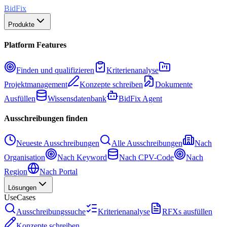
BidFix
Produkte
Platform Features
Finden und qualifizieren
Kriterienanalyse
Projektmanagement
Konzepte schreiben
Dokumente
Ausfüllen
Wissensdatenbank
BidFix Agent
Ausschreibungen finden
Neueste Ausschreibungen
Alle Ausschreibungen
Nach
Organisation
Nach Keyword
Nach CPV-Code
Nach
Region
Nach Portal
Lösungen
UseCases
Ausschreibungssuche
Kriterienanalyse
RFXs ausfüllen
Konzepte schreiben