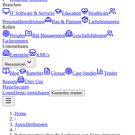
Branchen
IT Software & Services
Education
Healthcare
Personaldienstleistung
Bau & Planung
Lieferleistungen
Rollen
Presales
Bid Management
Geschäftsführung
Fachexperten
Unternehmen
Enterprise
KMUs
Ressourcen
Blog
Ratgeber
Glossar
Case Studies
Tender
Reports
Über Uns
Preise
Security
Login
Demo vereinbaren
Kostenlos starten
Home
/
Ausschreibungen
/