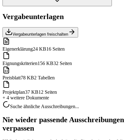
Vergabeunterlagen
Vergabeunterlagen freischalten
Eigenerklärung
24 KB
16 Seiten
Eignungskriterien
156 KB
32 Seiten
Preisblatt
78 KB
2 Tabellen
Projektplan
37 KB
12 Seiten
+ 4 weitere
Dokumente
Suche ähnliche Ausschreibungen...
Nie wieder passende Ausschreibungen
verpassen