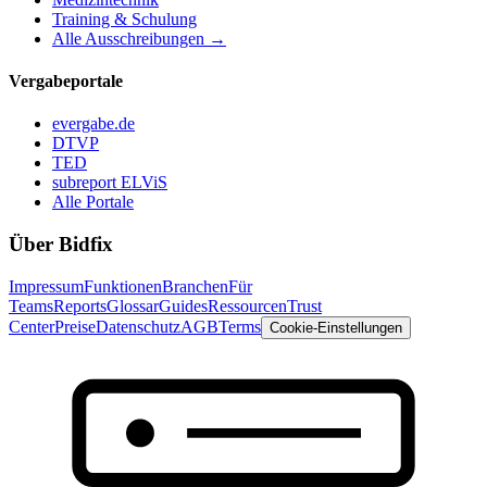
Training & Schulung
Alle Ausschreibungen →
Vergabeportale
evergabe.de
DTVP
TED
subreport ELViS
Alle Portale
Über Bidfix
Impressum
Funktionen
Branchen
Für
Teams
Reports
Glossar
Guides
Ressourcen
Trust
Center
Preise
Datenschutz
AGB
Terms
Cookie-Einstellungen