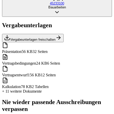
45233100
Bauarbeiten
Vergabeunterlagen
Vergabeunterlagen freischalten
Präsentation
56 KB
32 Seiten
Vertragsbedingungen
24 KB
6 Seiten
Vertragsentwurf
156 KB
12 Seiten
Kalkulation
78 KB
2 Tabellen
+ 11 weitere
Dokumente
Nie wieder passende Ausschreibungen
verpassen