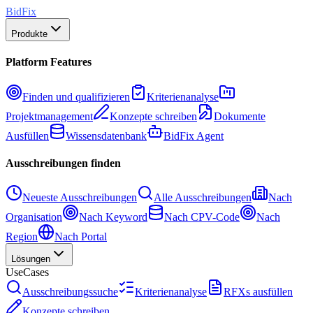
BidFix
Produkte
Platform Features
Finden und qualifizieren
Kriterienanalyse
Projektmanagement
Konzepte schreiben
Dokumente
Ausfüllen
Wissensdatenbank
BidFix Agent
Ausschreibungen finden
Neueste Ausschreibungen
Alle Ausschreibungen
Nach
Organisation
Nach Keyword
Nach CPV-Code
Nach
Region
Nach Portal
Lösungen
UseCases
Ausschreibungssuche
Kriterienanalyse
RFXs ausfüllen
Konzepte schreiben