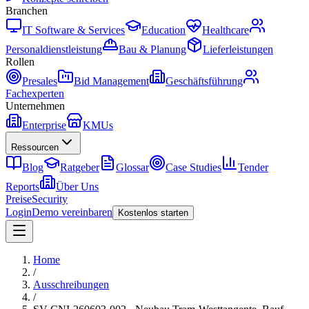
Branchen
IT Software & Services
Education
Healthcare
Personaldienstleistung
Bau & Planung
Lieferleistungen
Rollen
Presales
Bid Management
Geschäftsführung
Fachexperten
Unternehmen
Enterprise
KMUs
Ressourcen
Blog
Ratgeber
Glossar
Case Studies
Tender
Reports
Über Uns
Preise
Security
Login
Demo vereinbaren
Kostenlos starten
Home
/
Ausschreibungen
/