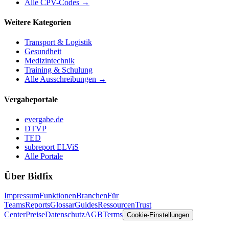
Alle CPV-Codes →
Weitere Kategorien
Transport & Logistik
Gesundheit
Medizintechnik
Training & Schulung
Alle Ausschreibungen →
Vergabeportale
evergabe.de
DTVP
TED
subreport ELViS
Alle Portale
Über Bidfix
Impressum
Funktionen
Branchen
Für
Teams
Reports
Glossar
Guides
Ressourcen
Trust
Center
Preise
Datenschutz
AGB
Terms
Cookie-Einstellungen