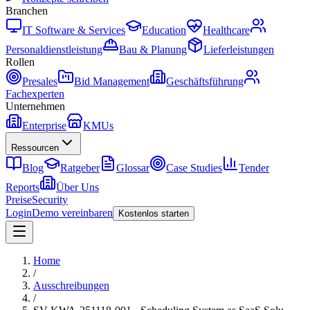
Branchen
IT Software & Services
Education
Healthcare
Personaldienstleistung
Bau & Planung
Lieferleistungen
Rollen
Presales
Bid Management
Geschäftsführung
Fachexperten
Unternehmen
Enterprise
KMUs
Ressourcen
Blog
Ratgeber
Glossar
Case Studies
Tender
Reports
Über Uns
Preise
Security
Login
Demo vereinbaren
Kostenlos starten
Home
/
Ausschreibungen
/