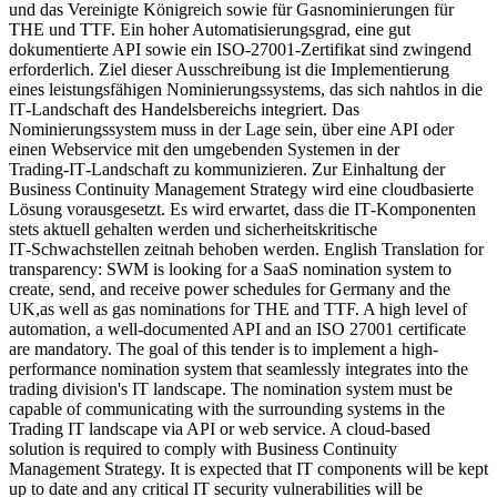
und das Vereinigte Königreich sowie für Gasnominierungen für
THE und TTF. Ein hoher Automatisierungsgrad, eine gut
dokumentierte API sowie ein ISO‑27001‑Zertifikat sind zwingend
erforderlich. Ziel dieser Ausschreibung ist die Implementierung
eines leistungsfähigen Nominierungssystems, das sich nahtlos in die
IT‑Landschaft des Handelsbereichs integriert. Das
Nominierungssystem muss in der Lage sein, über eine API oder
einen Webservice mit den umgebenden Systemen in der
Trading‑IT‑Landschaft zu kommunizieren. Zur Einhaltung der
Business Continuity Management Strategy wird eine cloudbasierte
Lösung vorausgesetzt. Es wird erwartet, dass die IT‑Komponenten
stets aktuell gehalten werden und sicherheitskritische
IT‑Schwachstellen zeitnah behoben werden. English Translation for
transparency: SWM is looking for a SaaS nomination system to
create, send, and receive power schedules for Germany and the
UK,as well as gas nominations for THE and TTF. A high level of
automation, a well-documented API and an ISO 27001 certificate
are mandatory. The goal of this tender is to implement a high-
performance nomination system that seamlessly integrates into the
trading division's IT landscape. The nomination system must be
capable of communicating with the surrounding systems in the
Trading IT landscape via API or web service. A cloud-based
solution is required to comply with Business Continuity
Management Strategy. It is expected that IT components will be kept
up to date and any critical IT security vulnerabilities will be