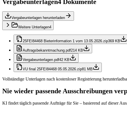
Vergabeunterlagen
4
Dokumente
Vergabeunterlagen herunterladen
Weitere Unterlagen
4
25FEI84468 Bieterinformation 1 vom 13.05.2026.zip
369 KB
Auftragsbekanntmachung.pdf
214 KB
Vergabeunterlagen.pdf
42 KB
VU final 25FEI84468 05.05.2026.zip
81 MB
Vollständige Unterlagen nach kostenloser Registrierung herunterladba
Nie wieder passende Ausschreibungen ver
KI findet täglich passende Aufträge für Sie – basierend auf dieser Au