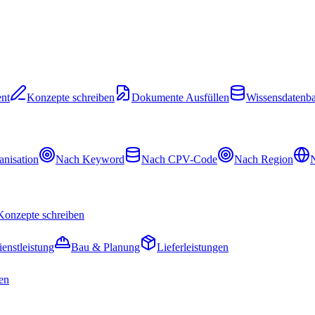
nt
Konzepte schreiben
Dokumente Ausfüllen
Wissensdatenb
nisation
Nach Keyword
Nach CPV-Code
Nach Region
N
Konzepte schreiben
ienstleistung
Bau & Planung
Lieferleistungen
en