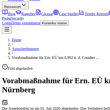
Ressourcen
Blog
Ratgeber
Glossar
Case Studies
Tender Reports
Preise
Security
Login
Demo vereinbaren
Kostenlos starten
Home
/
Ausschreibungen
/
Vorabmaßnahme für Ern. EÜ km 0,992 ü. d. Gstadter
...
Frist abgelaufen
Vorabmaßnahme für Ern. EÜ km 0
Nürnberg
Die Angebotsfrist ist am
01. Juli 2026
abgelaufen.
Das Verfahren befi