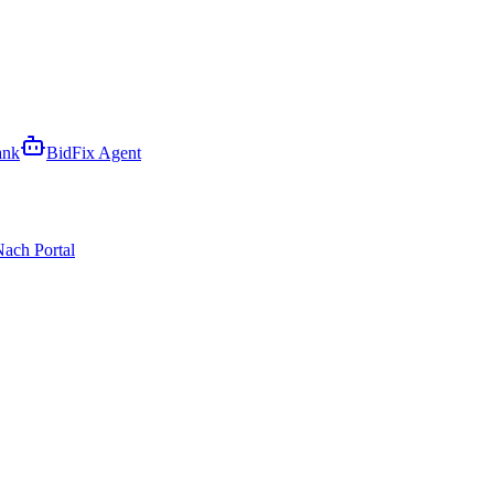
ank
BidFix Agent
ach Portal