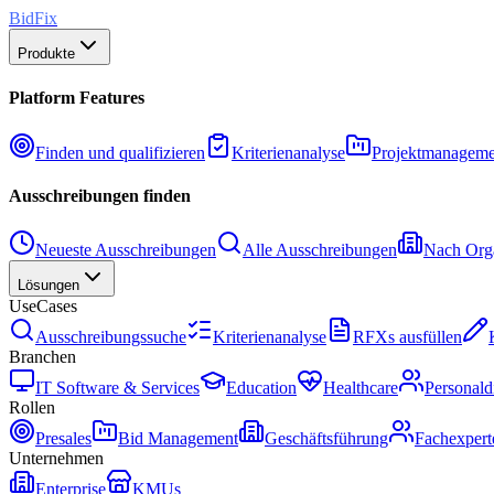
BidFix
Produkte
Platform Features
Finden und qualifizieren
Kriterienanalyse
Projektmanageme
Ausschreibungen finden
Neueste Ausschreibungen
Alle Ausschreibungen
Nach Orga
Lösungen
UseCases
Ausschreibungssuche
Kriterienanalyse
RFXs ausfüllen
Branchen
IT Software & Services
Education
Healthcare
Personald
Rollen
Presales
Bid Management
Geschäftsführung
Fachexpert
Unternehmen
Enterprise
KMUs